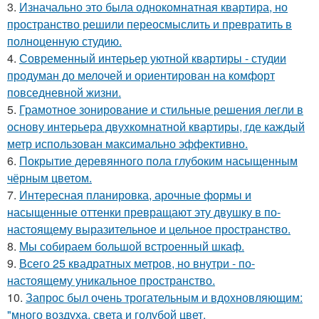
3.
Изначально это была однокомнатная квартира, но
пространство решили переосмыслить и превратить в
полноценную студию.
4.
Современный интерьер уютной квартиры - студии
продуман до мелочей и ориентирован на комфорт
повседневной жизни.
5.
Грамотное зонирование и стильные решения легли в
основу интерьера двухкомнатной квартиры, где каждый
метр использован максимально эффективно.
6.
Покрытие деревянного пола глубоким насыщенным
чёрным цветом.
7.
Интересная планировка, арочные формы и
насыщенные оттенки превращают эту двушку в по-
настоящему выразительное и цельное пространство.
8.
Мы собираем большой встроенный шкаф.
9.
Всего 25 квадратных метров, но внутри - по-
настоящему уникальное пространство.
10.
Запрос был очень трогательным и вдохновляющим:
"много воздуха, света и голубой цвет.