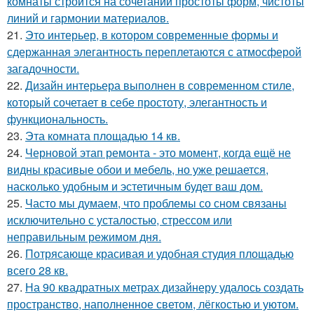
комнаты строится на сочетании простоты форм, чистоты
линий и гармонии материалов.
21.
Это интерьер, в котором современные формы и
сдержанная элегантность переплетаются с атмосферой
загадочности.
22.
Дизайн интерьера выполнен в современном стиле,
который сочетает в себе простоту, элегантность и
функциональность.
23.
Эта комната площадью 14 кв.
24.
Черновой этап ремонта - это момент, когда ещё не
видны красивые обои и мебель, но уже решается,
насколько удобным и эстетичным будет ваш дом.
25.
Часто мы думаем, что проблемы со сном связаны
исключительно с усталостью, стрессом или
неправильным режимом дня.
26.
Потрясающе красивая и удобная студия площадью
всего 28 кв.
27.
На 90 квадратных метрах дизайнеру удалось создать
пространство, наполненное светом, лёгкостью и уютом.