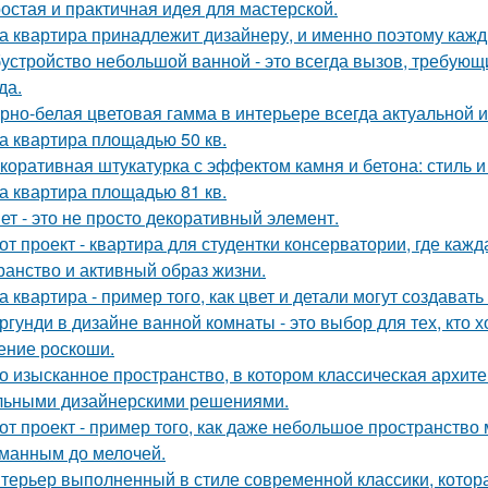
остая и практичная идея для мастерской.
а квартира принадлежит дизайнеру, и именно поэтому каж
устройство небольшой ванной - это всегда вызов, требующи
да.
рно-белая цветовая гамма в интерьере всегда актуальной и
а квартира площадью 50 кв.
коративная штукатурка с эффектом камня и бетона: стиль и
а квартира площадью 81 кв.
ет - это не просто декоративный элемент.
от проект - квартира для студентки консерватории, где каж
ранство и активный образ жизни.
а квартира - пример того, как цвет и детали могут создав
ргунди в дизайне ванной комнаты - это выбор для тех, кто х
ние роскоши.
о изысканное пространство, в котором классическая архите
льными дизайнерскими решениями.
от проект - пример того, как даже небольшое пространств
манным до мелочей.
терьер выполненный в стиле современной классики, котор