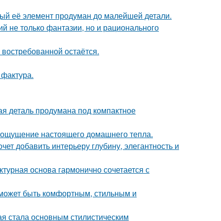
дый её элемент продуман до малейшей детали.
й не только фантазии, но и рационального
 востребованной остаётся.
 фактура.
дая деталь продумана под компактное
ать ощущение настоящего домашнего тепла.
очет добавить интерьеру глубину, элегантность и
ктурная основа гармонично сочетается с
о может быть комфортным, стильным и
ая стала основным стилистическим