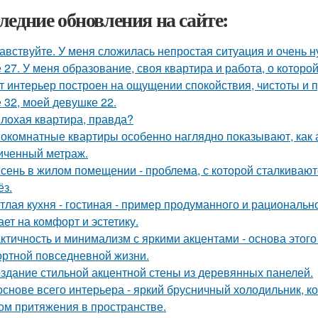
ледние обновления на сайте:
авствуйте. У меня сложилась непростая ситуация и очень 
 27. У меня образование, своя квартира и работа, о которой
т интерьер построен на ощущении спокойствия, чистоты и 
 32, моей девушке 22.
лохая квартира, правда?
окомнатные квартиры особенно наглядно показывают, как 
иченный метраж.
сень в жилом помещении - проблема, с которой сталкивают
ёз.
тлая кухня - гостиная - пример продуманного и рациональн
ает на комфорт и эстетику.
ктичность и минимализм с яркими акцентами - основа этого
ртной повседневной жизни.
здание стильной акцентной стены из деревянных панелей.
основе всего интерьера - яркий брусничный холодильник, 
ом притяжения в пространстве.