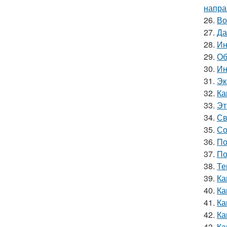
напра
26.
Во
27.
Да
28.
Ин
29.
Об
30.
Ин
31.
Эк
32.
Ка
33.
Эт
34.
Св
35.
Со
36.
По
37.
По
38.
Те
39.
Ка
40.
Ка
41.
Ка
42.
Ка
43.
Ка