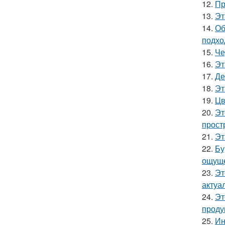
12.
Пр
13.
Эт
14.
Об
подхо
15.
Че
16.
Эт
17.
Де
18.
Эт
19.
Цв
20.
Эт
прост
21.
Эт
22.
Бу
ощуще
23.
Эт
актуа
24.
Эт
проду
25.
Ин