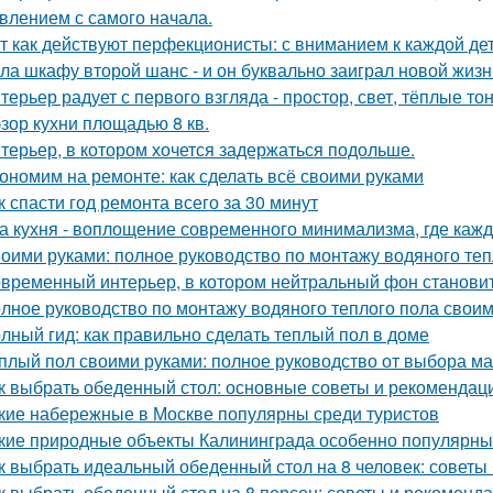
влением с самого начала.
т как действуют перфекционисты: с вниманием к каждой дет
ла шкафу второй шанс - и он буквально заиграл новой жизн
терьер радует с первого взгляда - простор, свет, тёплые т
зор кухни площадью 8 кв.
терьер, в котором хочется задержаться подольше.
ономим на ремонте: как сделать всё своими руками
к спасти год ремонта всего за 30 минут
а кухня - воплощение современного минимализма, где каж
оими руками: полное руководство по монтажу водяного теп
временный интерьер, в котором нейтральный фон становит
лное руководство по монтажу водяного теплого пола свои
лный гид: как правильно сделать теплый пол в доме
плый пол своими руками: полное руководство от выбора ма
к выбрать обеденный стол: основные советы и рекомендац
кие набережные в Москве популярны среди туристов
кие природные объекты Калининграда особенно популярны
к выбрать идеальный обеденный стол на 8 человек: советы
к выбрать обеденный стол на 8 персон: советы и рекоменд