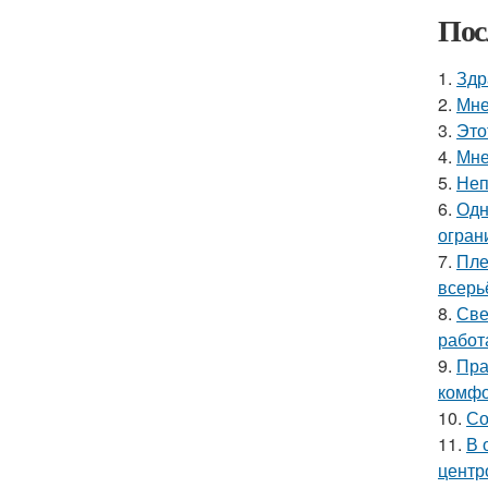
Пос
1.
Здр
2.
Мне
3.
Это
4.
Мне
5.
Неп
6.
Одн
огран
7.
Пле
всерь
8.
Све
работ
9.
Пра
комфо
10.
Со
11.
В 
центр