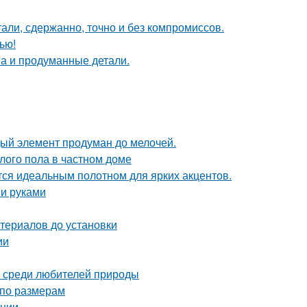
али, сдержанно, точно и без компромиссов.
ью!
она и продуманные детали.
дый элемент продуман до мелочей.
лого пола в частном доме
ся идеальным полотном для ярких акцентов.
ми руками
териалов до установки
ии
 среди любителей природы
 по размерам
ации