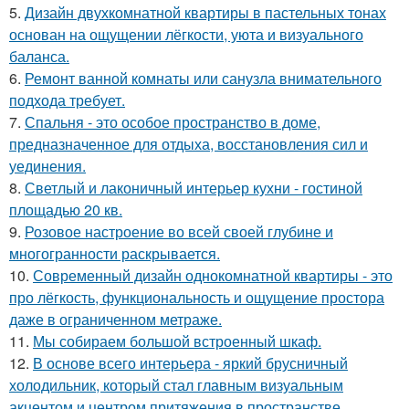
5.
Дизайн двухкомнатной квартиры в пастельных тонах
основан на ощущении лёгкости, уюта и визуального
баланса.
6.
Ремонт ванной комнаты или санузла внимательного
подхода требует.
7.
Спальня - это особое пространство в доме,
предназначенное для отдыха, восстановления сил и
уединения.
8.
Светлый и лаконичный интерьер кухни - гостиной
площадью 20 кв.
9.
Розовое настроение во всей своей глубине и
многогранности раскрывается.
10.
Современный дизайн однокомнатной квартиры - это
про лёгкость, функциональность и ощущение простора
даже в ограниченном метраже.
11.
Мы собираем большой встроенный шкаф.
12.
В основе всего интерьера - яркий брусничный
холодильник, который стал главным визуальным
акцентом и центром притяжения в пространстве.