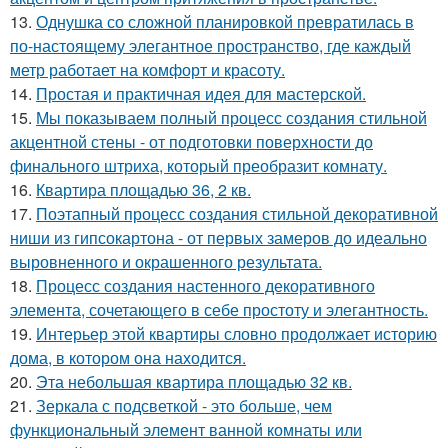
13.
Однушка со сложной планировкой превратилась в
по-настоящему элегантное пространство, где каждый
метр работает на комфорт и красоту.
14.
Простая и практичная идея для мастерской.
15.
Мы показываем полный процесс создания стильной
акцентной стены - от подготовки поверхности до
финального штриха, который преобразит комнату.
16.
Квартира площадью 36, 2 кв.
17.
Поэтапный процесс создания стильной декоративной
ниши из гипсокартона - от первых замеров до идеально
выровненного и окрашенного результата.
18.
Процесс создания настенного декоративного
элемента, сочетающего в себе простоту и элегантность.
19.
Интерьер этой квартиры словно продолжает историю
дома, в котором она находится.
20.
Эта небольшая квартира площадью 32 кв.
21.
Зеркала с подсветкой - это больше, чем
функциональный элемент ванной комнаты или