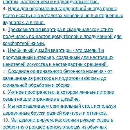
цветом, настроением и индивидуальностью.
4.
Идеи для оформления гардеробной иногда проще
всего искать не в каталогах мебели и не в интерьерных
журналах, а в кино.
5.
Трёхкомнатная квартира в скандинавском стиле
получилась по-настоящему тёплой и продуманной для
комфортной жизни.
6.
Необычный дизайн квартиры - это смелый и
продуманный интерьер, созданный для настоящих
ценителей искусства и нестандартных решений.
7.
Создание оригинального бетонного изделия - от
замешивания раствора и подготовки формы до
финальной обработки и сборки.
8.
Уютное пространство, в котором личные истории
семьи нашли отражение в дизайне.
9.
Мы изготавливаем оригинальный стол, используя
деревянные бруски разной фактуры и оттенков.
10.
Мы демонстрируем, как своими руками создать
эффектную рождественскую звезду из обычных