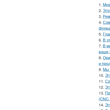
1.
Мне
2.
Это
3.
Рем
4.
Сов
функц
5.
Гла
6.
В э
7.
В м
ваше 
8.
Ори
и про
9.
Мы 
10.
Эт
11.
Со
12.
Эт
13.
Пр
(CNC.
14.
Эт