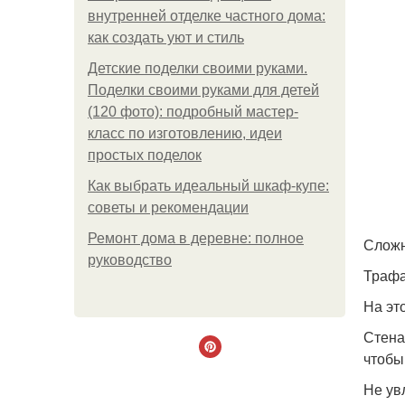
внутренней отделке частного дома:
как создать уют и стиль
Детские поделки своими руками.
Поделки своими руками для детей
(120 фото): подробный мастер-
класс по изготовлению, идеи
простых поделок
Как выбрать идеальный шкаф-купе:
советы и рекомендации
Ремонт дома в деревне: полное
Сложн
руководство
Трафа
На эт
Стена
чтобы
Не ув