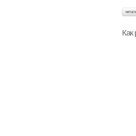
читат
Как 