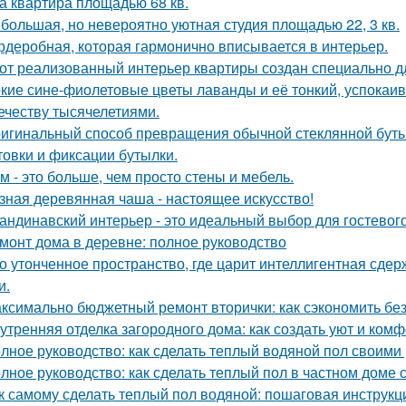
а квартира площадью 68 кв.
большая, но невероятно уютная студия площадью 22, 3 кв.
рдеробная, которая гармонично вписывается в интерьер.
от реализованный интерьер квартиры создан специально д
кие сине-фиолетовые цветы лаванды и её тонкий, успокаив
ечеству тысячелетиями.
игинальный способ превращения обычной стеклянной бутыл
товки и фиксации бутылки.
м - это больше, чем просто стены и мебель.
зная деревянная чаша - настоящее искусство!
андинавский интерьер - это идеальный выбор для гостевог
монт дома в деревне: полное руководство
о утонченное пространство, где царит интеллигентная сдер
и.
ксимально бюджетный ремонт вторички: как сэкономить без
утренняя отделка загородного дома: как создать уют и ком
лное руководство: как сделать теплый водяной пол своими
лное руководство: как сделать теплый пол в частном доме
к самому сделать теплый пол водяной: пошаговая инструкц