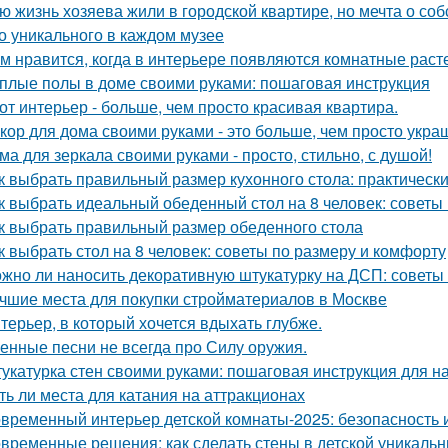
ю жизнь хозяева жили в городской квартире, но мечта о со
о уникального в каждом музее
м нравится, когда в интерьере появляются комнатные раст
плые полы в доме своими руками: пошаговая инструкция
от интерьер - больше, чем просто красивая квартира.
кор для дома своими руками - это больше, чем просто укра
ма для зеркала своими руками - просто, стильно, с душой!
к выбрать правильный размер кухонного стола: практическ
к выбрать идеальный обеденный стол на 8 человек: советы
к выбрать правильный размер обеденного стола
к выбрать стол на 8 человек: советы по размеру и комфорту
жно ли наносить декоративную штукатурку на ДСП: советы
чшие места для покупки стройматериалов в Москве
терьер, в который хочется вдыхать глубже.
енные песни не всегда про Силу оружия.
укатурка стен своими руками: пошаговая инструкция для 
ть ли места для катания на аттракционах
временный интерьер детской комнаты-2025: безопасность и
временные решения: как сделать стены в детской уникаль