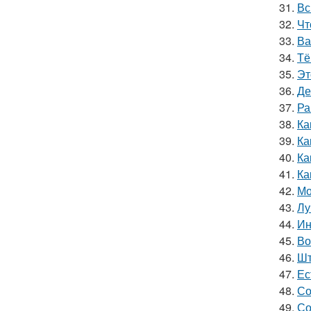
31.
Вс
32.
Чт
33.
Ва
34.
Тё
35.
Эт
36.
Де
37.
Ра
38.
Ка
39.
Ка
40.
Ка
41.
Ка
42.
Мо
43.
Лу
44.
Ин
45.
Во
46.
Шт
47.
Ес
48.
Со
49.
Со