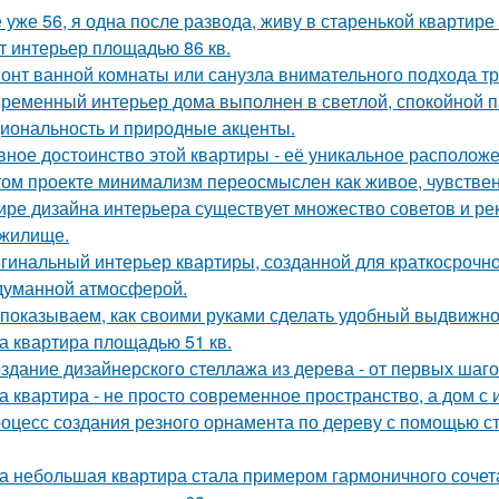
 уже 56, я одна после развода, живу в старенькой квартире 
т интерьер площадью 86 кв.
онт ванной комнаты или санузла внимательного подхода тр
ременный интерьер дома выполнен в светлой, спокойной па
иональность и природные акценты.
вное достоинство этой квартиры - её уникальное расположе
том проекте минимализм переосмыслен как живое, чувственн
ире дизайна интерьера существует множество советов и р
жилище.
гинальный интерьер квартиры, созданной для краткосрочн
думанной атмосферой.
показываем, как своими руками сделать удобный выдвижно
а квартира площадью 51 кв.
здание дизайнерского стеллажа из дерева - от первых шагов
а квартира - не просто современное пространство, а дом с 
оцесс создания резного орнамента по дереву с помощью 
а небольшая квартира стала примером гармоничного сочета