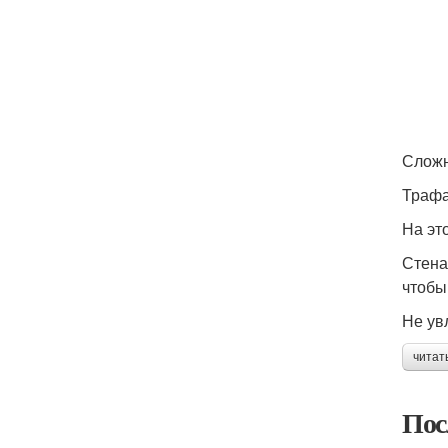
Сложн
Трафа
На эт
Стена
чтобы
Не ув
читат
Пос