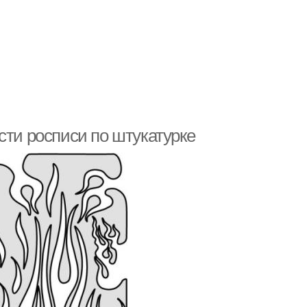
сти росписи по штукатурке