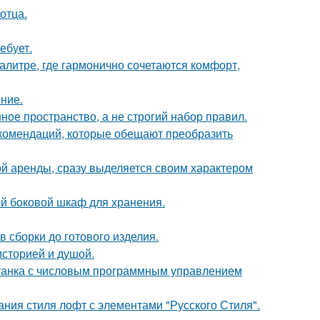
отца.
ебует.
литре, где гармонично сочетаются комфорт,
ние.
ое пространство, а не строгий набор правил.
екомендаций, которые обещают преобразить
ой аренды, сразу выделяется своим характером
й боковой шкаф для хранения.
 сборки до готового изделия.
историей и душой.
станка с числовым программным управлением
ния стиля лофт с элементами "Русского Стиля".