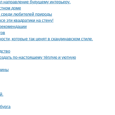
дал направление будущему интерьеру.
астном доме
 среди любителей природы
се эти квадратики на стену!
 рекомендации
тов
ости, которые так ценят в скандинавском стиле.
дство
создать по-настоящему тёплую и уютную
ичины
й.
бурга