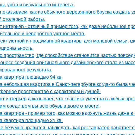
ны, уюта и визуального интереса.
показываем, как из обычного деревянного бруска создать 
й столярной работы.
т интерьер - отличный пример того, как даже небольшое п
ительное и невероятно уютное место.
ект уютной и продуманной квартиры для молодой семьи, гд
кциональность.
о пространство, где спокойствие становится частью повсед
оцесс создания оригинального дизайнерского стола из масс
ированного результата.
а квартира площадью 94 кв.
а небольшая квартира в Санкт-петербурге когда-то была ча
ферное пространство с характером и душой.
от интерьер доказывает, что классика уместна в любых про
им средством вы всю обувь в доме отмоете!
а квартира - пример того, как можно вдохнуть жизнь даже 
а квартира площадью 31 кв.
е безумно нравится наблюдать, как реставратор работает с
от проект создавался с мыслью о комфорте и гармонии для 