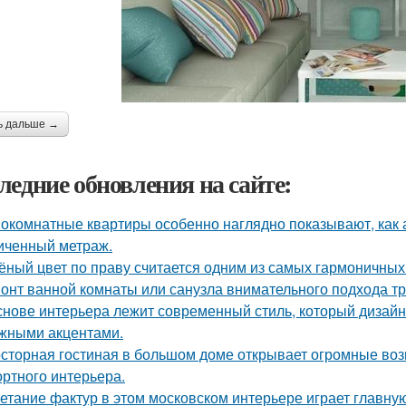
ь дальше →
ледние обновления на сайте:
окомнатные квартиры особенно наглядно показывают, как 
иченный метраж.
ёный цвет по праву считается одним из самых гармоничных
онт ванной комнаты или санузла внимательного подхода тр
снове интерьера лежит современный стиль, который дизайн
жными акцентами.
сторная гостиная в большом доме открывает огромные воз
ртного интерьера.
етание фактур в этом московском интерьере играет главну