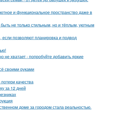
ь уютное и функциональное пространство даже в
 быть не только стильным, но и тёплым, уютным
е, если позволяют планировка и подвод
ью!
о не хватает - попробуйте добавить яркие
всё своими руками
 потери качества
ку за 12 дней
резниках
рукция
бственном доме за городом стала реальностью.