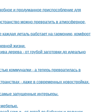
удобное и продуманное приспособление для
ространство можно превратить в атмосферное,
е каждая деталь работает на гармонию, комфорт
невной жизни.
ива дерева - от грубой заготовки до идеально
стью коммуналки - а теперь превратилась в
странствах - даже в современных новостройках.
в самые запущенные интерьеры.
 мебелью.
всей семьи - от детей до бабушек и дедушек.