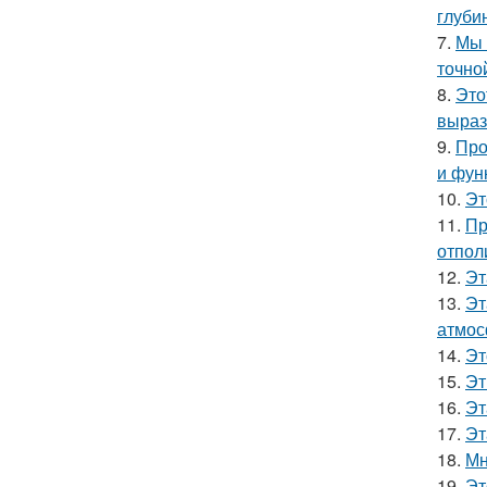
глуби
7.
Мы 
точно
8.
Это
выраз
9.
Про
и фун
10.
Эт
11.
Пр
отпол
12.
Эт
13.
Эт
атмос
14.
Эт
15.
Эт
16.
Эт
17.
Эт
18.
Мн
19.
Эт