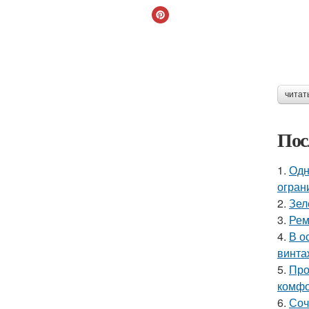
читат
Пос
1.
Одн
огран
2.
Зел
3.
Рем
4.
В о
винта
5.
Про
комфо
6.
Соч