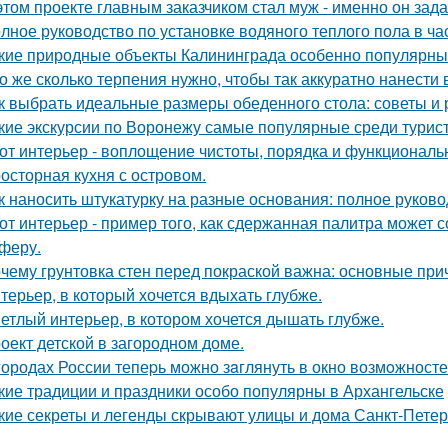
этом проекте главным заказчиком стал муж - именно он за
лное руководство по установке водяного теплого пола в ч
кие природные объекты Калининграда особенно популярны
о же сколько терпения нужно, чтобы так аккуратно нанести в
к выбрать идеальные размеры обеденного стола: советы и
кие экскурсии по Воронежу самые популярные среди турис
от интерьер - воплощение чистоты, порядка и функциональн
осторная кухня с островом.
к наносить штукатурку на разные основания: полное руково
от интерьер - пример того, как сдержанная палитра может 
феру.
чему грунтовка стен перед покраской важна: основные пр
терьер, в который хочется вдыхать глубже.
етлый интерьер, в котором хочется дышать глубже.
оект детской в загородном доме.
городах России тепеpь можно зaглянуть в окно возмoжносте
кие традиции и праздники особо популярны в Архангельске
кие секреты и легенды скрывают улицы и дома Санкт-Петер