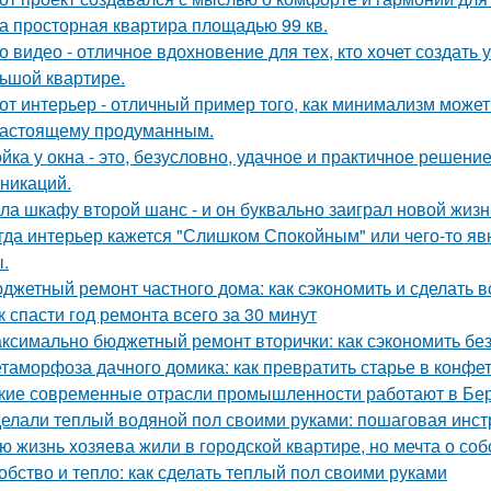
а просторная квартира площадью 99 кв.
о видео - отличное вдохновение для тех, кто хочет создат
ьшой квартире.
от интерьер - отличный пример того, как минимализм может
настоящему продуманным.
йка у окна - это, безусловно, удачное и практичное решени
никаций.
ла шкафу второй шанс - и он буквально заиграл новой жизн
гда интерьер кажется "Слишком Спокойным" или чего-то явн
.
джетный ремонт частного дома: как сэкономить и сделать 
к спасти год ремонта всего за 30 минут
ксимально бюджетный ремонт вторички: как сэкономить без
таморфоза дачного домика: как превратить старье в конфет
кие современные отрасли промышленности работают в Бе
елали теплый водяной пол своими руками: пошаговая инст
ю жизнь хозяева жили в городской квартире, но мечта о со
обство и тепло: как сделать теплый пол своими руками