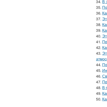
34.
В 
35.
По
36.
Ка
37.
Эт
38.
Ка
39.
Ка
40.
Эт
41.
Пр
42.
Ка
43.
Эт
атмос
44.
По
45.
Ин
46.
Св
47.
Пр
48.
В 
49.
Ка
50.
Ка