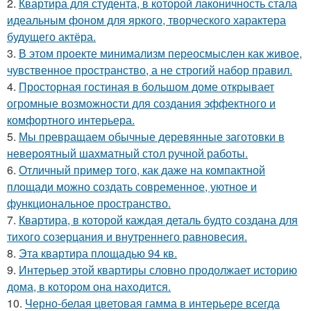
2.
Квартира для студента, в которой лаконичность стала
идеальным фоном для яркого, творческого характера
будущего актёра.
3.
В этом проекте минимализм переосмыслен как живое,
чувственное пространство, а не строгий набор правил.
4.
Просторная гостиная в большом доме открывает
огромные возможности для создания эффектного и
комфортного интерьера.
5.
Мы превращаем обычные деревянные заготовки в
невероятный шахматный стол ручной работы.
6.
Отличный пример того, как даже на компактной
площади можно создать современное, уютное и
функциональное пространство.
7.
Квартира, в которой каждая деталь будто создана для
тихого созерцания и внутреннего равновесия.
8.
Эта квартира площадью 94 кв.
9.
Интерьер этой квартиры словно продолжает историю
дома, в котором она находится.
10.
Черно-белая цветовая гамма в интерьере всегда