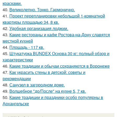
красками.
40.
Великолепно. Тонко. Гармонично.
41.
Проект перепланировки небольшой 1-комнатной
квартиры площадью 34, 8 кв.
42.
Удобная организация лоджии.
43.
Какие рестораны и кафе Ростова-на-Дону славятся
местной кухней
44.
Площадь - 117 кв.
45.
Штукатурка BUNDEX Основа 30 кг: полный обзор и
характеристики
46.
Какие традиции и обычаи сохраняются в Воронеже
47.
Как украсить стены в детской: советы и
рекомендации
48.
Санузел в загородном доме.
49.
Волшебное "до/После" на кухне 5, 7 кв.
50.
Какие традиции и праздники особо популярны в
Архангельске