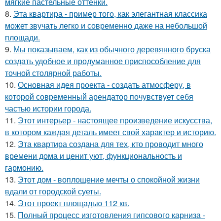
мягкие пастельные оттенки.
8.
Эта квартира - пример того, как элегантная классика
может звучать легко и современно даже на небольшой
площади.
9.
Мы показываем, как из обычного деревянного бруска
создать удобное и продуманное приспособление для
точной столярной работы.
10.
Основная идея проекта - создать атмосферу, в
которой современный арендатор почувствует себя
частью истории города.
11.
Этот интерьер - настоящее произведение искусства,
в котором каждая деталь имеет свой характер и историю.
12.
Эта квартира создана для тех, кто проводит много
времени дома и ценит уют, функциональность и
гармонию.
13.
Этот дом - воплощение мечты о спокойной жизни
вдали от городской суеты.
14.
Этот проект площадью 112 кв.
15.
Полный процесс изготовления гипсового карниза -