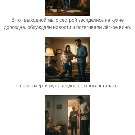
В тот выходной мы с сестрой засиделись на кухне
допоздна, обсуждали новости и потягивали лёгкое вино.
После смерти мужа я одна с сыном осталась.