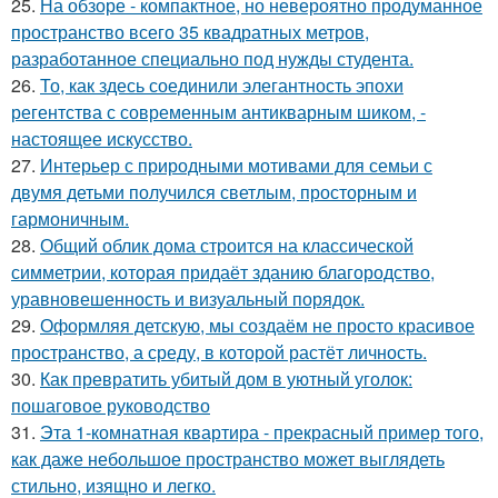
25.
На обзоре - компактное, но невероятно продуманное
пространство всего 35 квадратных метров,
разработанное специально под нужды студента.
26.
То, как здесь соединили элегантность эпохи
регентства с современным антикварным шиком, -
настоящее искусство.
27.
Интерьер с природными мотивами для семьи с
двумя детьми получился светлым, просторным и
гармоничным.
28.
Общий облик дома строится на классической
симметрии, которая придаёт зданию благородство,
уравновешенность и визуальный порядок.
29.
Оформляя детскую, мы создаём не просто красивое
пространство, а среду, в которой растёт личность.
30.
Как превратить убитый дом в уютный уголок:
пошаговое руководство
31.
Эта 1-комнатная квартира - прекрасный пример того,
как даже небольшое пространство может выглядеть
стильно, изящно и легко.