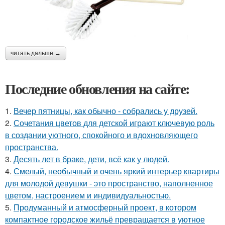
читать дальше →
Последние обновления на сайте:
1.
Вечер пятницы, как обычно - собрались у друзей.
2.
Сочетания цветов для детской играют ключевую роль
в создании уютного, спокойного и вдохновляющего
пространства.
3.
Десять лет в браке, дети, всё как у людей.
4.
Смелый, необычный и очень яркий интерьер квартиры
для молодой девушки - это пространство, наполненное
цветом, настроением и индивидуальностью.
5.
Продуманный и атмосферный проект, в котором
компактное городское жильё превращается в уютное