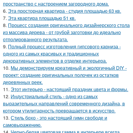
пространство с настроением загородного дома.
6.
Эта просторная квартира - студия площадью 63 кв.
7.
Эта квартира площадью 51 кв.
8.
Процесс создания оригинального дизайнерского стола
из массива дерева - от грубой заготовки до идеально
отполированного результата.
9.
Полный процесс изготовления гипсового карниза -
одного из самых красивых и традиционных
декоративных элементов в отделке интерьера.
10.
Мы демонстрируем креативный и экологичный DIY -
проект: создание оригинальных полочек из остатков
деревянных реек.
11.
Этот интерьер - настоящий праздник цвета и формы.
12.
Индустриальный стиль - одно из самых
выразительных направлений современного дизайна, в
котором утилитарность превращается в искусство.
13.
Стиль бохо - это настоящий гимн свободе и
самовыражению.
14.
Черно-белая цветовая гамма в интерьере всегда