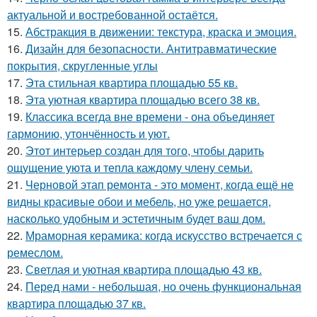
актуальной и востребованной остаётся.
15.
Абстракция в движении: текстура, краска и эмоция.
16.
Дизайн для безопасности. Антитравматические
покрытия, скругленные углы
17.
Эта стильная квартира площадью 55 кв.
18.
Эта уютная квартира площадью всего 38 кв.
19.
Классика всегда вне времени - она объединяет
гармонию, утончённость и уют.
20.
Этот интерьер создан для того, чтобы дарить
ощущение уюта и тепла каждому члену семьи.
21.
Черновой этап ремонта - это момент, когда ещё не
видны красивые обои и мебель, но уже решается,
насколько удобным и эстетичным будет ваш дом.
22.
Мраморная керамика: когда искусство встречается с
ремеслом.
23.
Светлая и уютная квартира площадью 43 кв.
24.
Перед нами - небольшая, но очень функциональная
квартира площадью 37 кв.