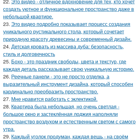
22.
Это видео - отличное вдохновение для тех, кто хочет
создать уютное и функциональное пространство даже в
небольшой квартире.
23.
Это видео подробно показывает процесс создания
уникального рустикального стола, который сочетает
природную красоту древесины и современный дизайн.
24.
Детская кровать из массива дуба: безопасность,
стиль и долговечность
25.
Бохо - это праздник свободы, цвета и текстур, где
каждая деталь рассказывает свою уникальную историю.
26.
Реечные панели - это не просто отделка, а
выразительный инструмент дизайна, который способен
кардинально преобразить пространство.
27.
Мне нравится работать с эклектикой.
28.
Квартира была небольшая, но очень светлая -
большое окно и застеклённая лоджия наполняли
пространство воздухом и естественным светом с самого
утра.
29.
Каждый уголок продуман, каждая вещь - на своём