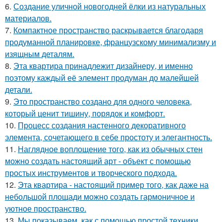
6.
Создание уличной новогодней ёлки из натуральных
материалов.
7.
Компактное пространство раскрывается благодаря
продуманной планировке, французскому минимализму и
изящным деталям.
8.
Эта квартира принадлежит дизайнеру, и именно
поэтому каждый её элемент продуман до малейшей
детали.
9.
Это пространство создано для одного человека,
который ценит тишину, порядок и комфорт.
10.
Процесс создания настенного декоративного
элемента, сочетающего в себе простоту и элегантность.
11.
Наглядное воплощение того, как из обычных стен
можно создать настоящий арт - объект с помощью
простых инструментов и творческого подхода.
12.
Эта квартира - настоящий пример того, как даже на
небольшой площади можно создать гармоничное и
уютное пространство.
13.
Мы показываем, как с помощью простой техники