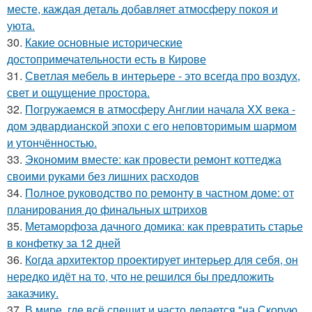
месте, каждая деталь добавляет атмосферу покоя и
уюта.
30.
Какие основные исторические
достопримечательности есть в Кирове
31.
Светлая мебель в интерьере - это всегда про воздух,
свет и ощущение простора.
32.
Погружаемся в атмосферу Англии начала XX века -
дом эдвардианской эпохи с его неповторимым шармом
и утончённостью.
33.
Экономим вместе: как провести ремонт коттеджа
своими руками без лишних расходов
34.
Полное руководство по ремонту в частном доме: от
планирования до финальных штрихов
35.
Метаморфоза дачного домика: как превратить старье
в конфетку за 12 дней
36.
Когда архитектор проектирует интерьер для себя, он
нередко идёт на то, что не решился бы предложить
заказчику.
37.
В мире, где всё спешит и часто делается "на Скорую