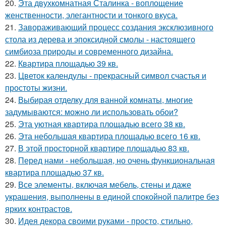
20.
Эта двухкомнатная Сталинка - воплощение
женственности, элегантности и тонкого вкуса.
21.
Завораживающий процесс создания эксклюзивного
стола из дерева и эпоксидной смолы - настоящего
симбиоза природы и современного дизайна.
22.
Квартира площадью 39 кв.
23.
Цветок календулы - прекрасный символ счастья и
простоты жизни.
24.
Выбирая отделку для ванной комнаты, многие
задумываются: можно ли использовать обои?
25.
Эта уютная квартира площадью всего 38 кв.
26.
Эта небольшая квартира площадью всего 16 кв.
27.
В этой просторной квартире площадью 83 кв.
28.
Перед нами - небольшая, но очень функциональная
квартира площадью 37 кв.
29.
Все элементы, включая мебель, стены и даже
украшения, выполнены в единой спокойной палитре без
ярких контрастов.
30.
Идея декора своими руками - просто, стильно,