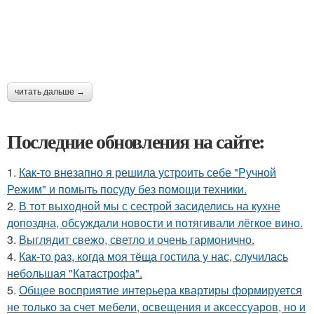
читать дальше →
Последние обновления на сайте:
1.
Как-то внезапно я решила устроить себе "Ручной
Режим" и помыть посуду без помощи техники.
2.
В тот выходной мы с сестрой засиделись на кухне
допоздна, обсуждали новости и потягивали лёгкое вино.
3.
Выглядит свежо, светло и очень гармонично.
4.
Как-то раз, когда моя тёща гостила у нас, случилась
небольшая "Катастрофа".
5.
Общее восприятие интерьера квартиры формируется
не только за счет мебели, освещения и аксессуаров, но и