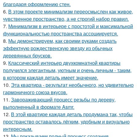
благодаря оформлению стен.
6.
В этом проекте минимализм переосмыслен как живое,
чувственное пространство, а не строгий набор правил.
7.
Минимализм в интерьере с простотой и максимальной
функциональностью пространства ассоциируется.
8.
Мы демонстрируем, как своими руками создать
эффектную рождественскую звезду из обычных
деревянных брусков.
9.
Классический интерьер двухкомнатной квартиры
получился элегантным, уютным и очень личным - таким,
в котором каждая деталь имеет значение.
10.
Эта квартира - результат необычного, но удивительно
гармоничного союза вкусов.
11.
Завораживающий процесс резьбы по дереву,
выполненный в формате Asmr.
12.
В этой квартире каждая деталь продумана так, чтобы
пространство оставалось лёгким, удобным и визуально
интересным.
13.
Мы показываем полный процесс создания