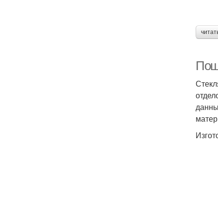
читат
Пош
Стекл
отдел
данны
матер
Изгот