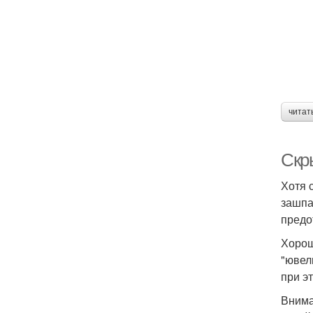
читат
Скр
Хотя 
зашпа
предо
Хорош
"ювел
при э
Внима