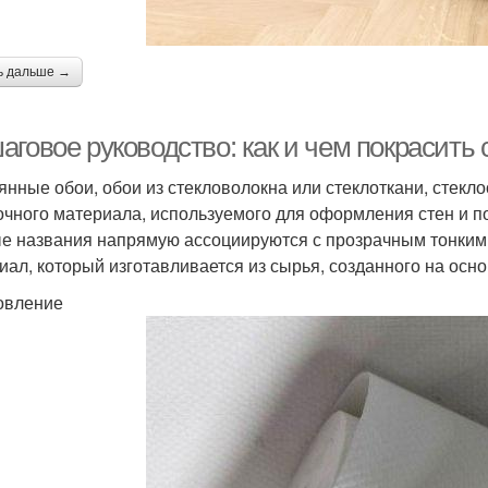
ь дальше →
аговое руководство: как и чем покрасить
янные обои, обои из стекловолокна или стеклоткани, стекло
очного материала, используемого для оформления стен и по
е названия напрямую ассоциируются с прозрачным тонким с
иал, который изготавливается из сырья, созданного на основ
овление