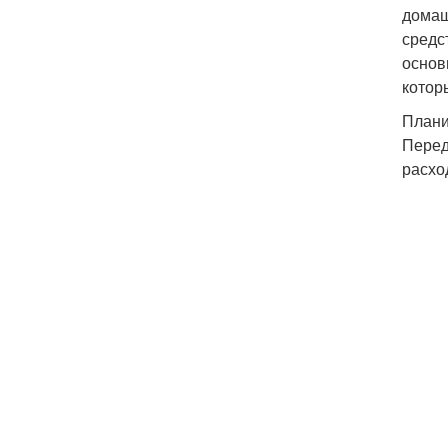
домаш
средс
основ
котор
Плани
Перед
расхо