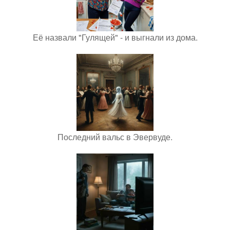
Её назвали "Гулящей" - и выгнали из дома.
Последний вальс в Эвервуде.