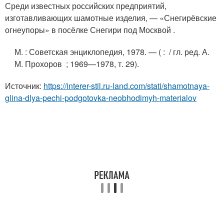
Среди известных российских предприятий,
изготавливающих шамотные изделия, — «Снегирёвские
огнеупоры» в посёлке Снегири под Москвой .
М.
: Советская энциклопедия, 1978. — ( : / гл. ред. А.
М. Прохоров ; 1969—1978, т. 29).
Источник:
https://interer-stil.ru-land.com/stati/shamotnaya-
glina-dlya-pechi-podgotovka-neobhodimyh-materialov