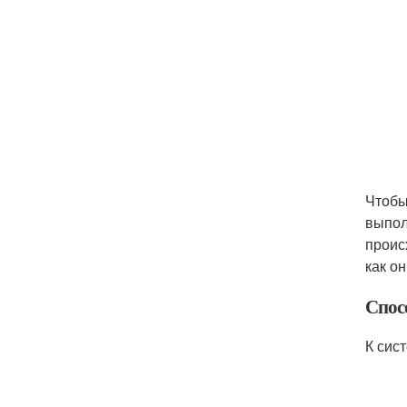
Чтобы
выпол
проис
как о
Спос
К сис