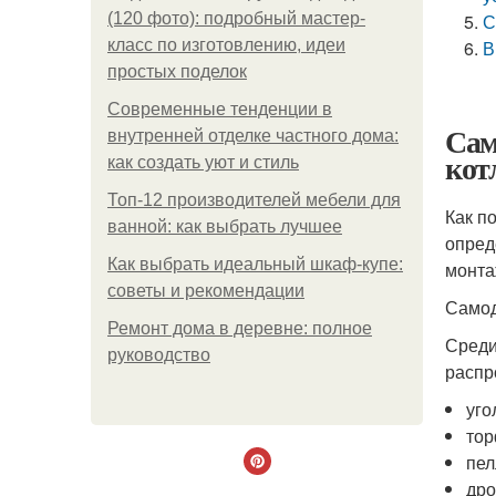
(120 фото): подробный мастер-
С
класс по изготовлению, идеи
В
простых поделок
Современные тенденции в
Сам
внутренней отделке частного дома:
кот
как создать уют и стиль
Топ-12 производителей мебели для
Как п
ванной: как выбрать лучшее
опред
Как выбрать идеальный шкаф-купе:
монта
советы и рекомендации
Самод
Ремонт дома в деревне: полное
Среди
руководство
распр
уго
тор
пел
дро