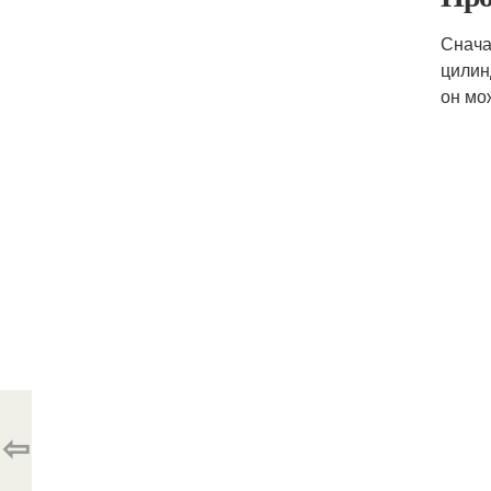
Снача
цилин
он мо
⇦