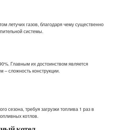
ом летучих газов, благодаря чему существенно
опительной системы.
90%. Главным их достоинством является
м – сложность конструкции.
о сезона, требуя загрузки топлива 1 раз в
топливных котлов.
нный котел