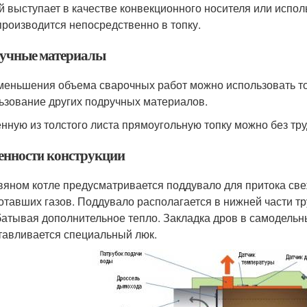
й выступает в качестве конвекционного носителя или испол
производится непосредственно в топку.
учные материалы
меньшения объема сварочных работ можно использовать то
ьзование других подручных материалов.
нную из толстого листа прямоугольную топку можно без тру
енности конструкции
вяном котле предусматривается поддувало для притока све
отавших газов. Поддувало располагается в нижней части тр
атывая дополнительное тепло. Закладка дров в самодельны
тавливается специальный люк.