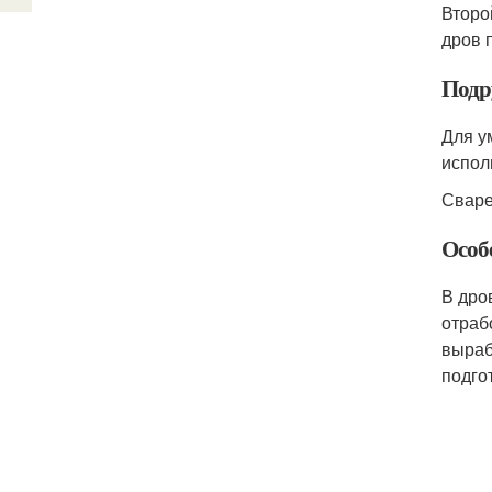
Второ
дров 
Подр
Для у
испол
Сваре
Особ
В дро
отраб
выраб
подго