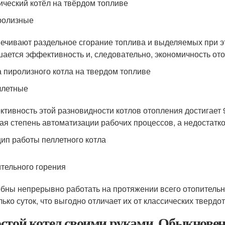
ический котёл на твёрдом топливе
ролизные
ечивают раздельное сгорание топлива и выделяемых при эт
ается эффективность и, следовательно, экономичность от
 пиролизного котла на твердом топливе
ллетные
тивность этой разновидности котлов отопления достигает 
ая степень автоматизации рабочих процессов, а недостатко
ип работы пеллетного котла
тельного горения
бны непрерывно работать на протяжении всего отопительног
лько суток, что выгодно отличает их от классических твердо
стой котел своими руками. Обыкнове