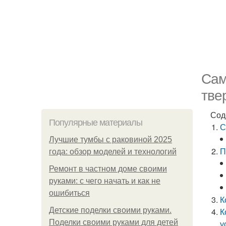
Сам
тве
Сод
Популярные материалы
С
Лучшие тумбы с раковиной 2025
П
года: обзор моделей и технологий
Ремонт в частном доме своими
руками: с чего начать и как не
ошибиться
К
Детские поделки своими руками.
К
Поделки своими руками для детей
у