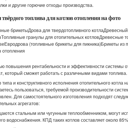
лки и другие горючие отходы производства.
 твёрдого топлива для котлов отопления на фото
ные брикетыДрова для твердотопливного котлаДревесный 
вТопливные гранулы для отопительных котловДревесные то
веЕвродрова (топливные брикеты для пикника)Брикеты из
в отопления
ью повышения рентабельности и эффективности системы о
ат, который сможет работать с различными видами топлива.
 типа и конструктивного исполнения отопительного котла н
аетесь пользоваться, требуемой производительности системы
овлен. Для самостоятельного изготовления подходят сле
тельных агрегатов:
аются стальным или чугунным теплообменником, могут испо
его водоснабжения. КПД таких котлов составляет около 85%