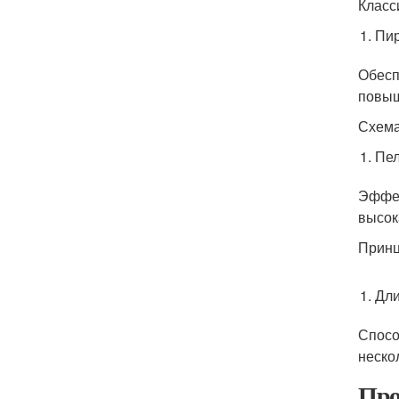
Класс
Пи
Обесп
повыш
Схема
Пе
Эффек
высок
Принц
Дли
Спосо
неско
Про