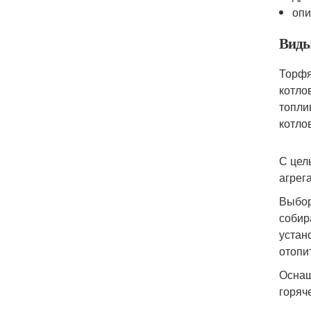
опи
Виды
Торфя
котло
топли
котло
С цел
агрег
Выбор
собир
устан
отопи
Оснащ
горяч