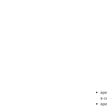
вре
в с
вре