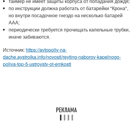
таймер не имеет защиты корпуса от попадания дождя;
по инструкции должна работать от батарейки "Крона",
но внутри посадочное гнездо на несколько батарей
ААА;
периодически требуется прочищать капельные трубки,
иначе забиваются.
Источник:
https://avtopoliv-na-
dache.aystroika.info/novosti/reyting-naborov-kapelnogo-
poliva-top-5-ustroystv-ot-emkosti