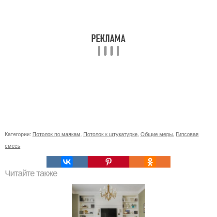
Категории:
Потолок по маякам
,
Потолок к штукатурке
,
Общие меры
,
Гипсовая
смесь
Читайте также