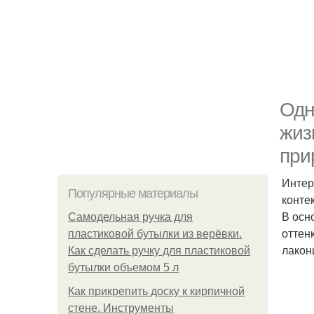
Одн
жиз
при
Интер
Популярные материалы
конте
В осн
Самодельная ручка для
оттен
пластиковой бутылки из верёвки.
лакон
Как сделать ручку для пластиковой
бутылки объемом 5 л
Как прикрепить доску к кирпичной
стене. Инструменты