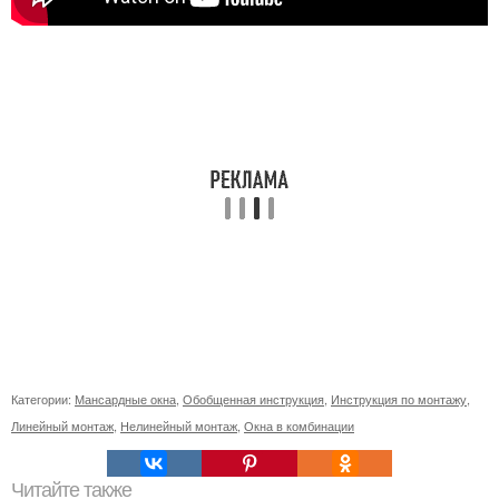
Категории:
Мансардные окна
,
Обобщенная инструкция
,
Инструкция по монтажу
,
Линейный монтаж
,
Нелинейный монтаж
,
Окна в комбинации
Читайте также