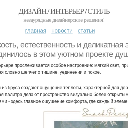
ДИЗАЙН / ИНТЕРЬЕР / СТИЛЬ
незаурядные дизайнерские решения!
главная
новости
статьи
кость, естественность и деликатная э
динилось в этом уютном проекте ду
ерьере прослеживается особое настроение: мягкий свет, пр
ая словно шепчет о тишине, уединении и покое.
 из бруса создают ощущение теплоты, характерной для де
ая палитра делают пространство визуально более открыты
ями - здесь главное ощущение комфорта, где каждый элеме