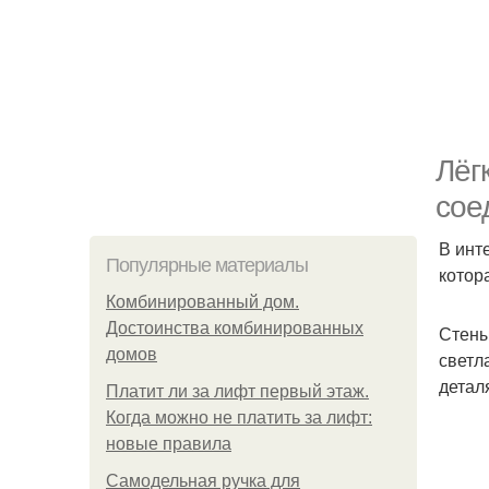
Лёг
сое
В инт
Популярные материалы
котор
Комбинированный дом.
Достоинства комбинированных
Стены
домов
светл
детал
Платит ли за лифт первый этаж.
Когда можно не платить за лифт:
новые правила
Самодельная ручка для