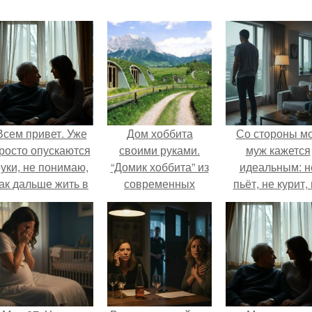
Всем привет. Уже
Дом хоббита
Со стороны м
росто опускаются
своими руками.
муж кажется
уки, не понимаю,
“Домик хоббита” из
идеальным: н
ак дальше жить в
современных
пьёт, не курит,
этой ситуации.
материалов,
даёт поводов 
который можно
ревности, с
построить всего за
ребёнком
три дня
справляется
отлично, да 
готовит лучш
многих.