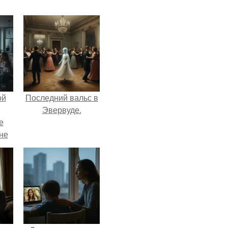
ой
Последний вальс в
Эвервуде.
е
 не
для
и
е