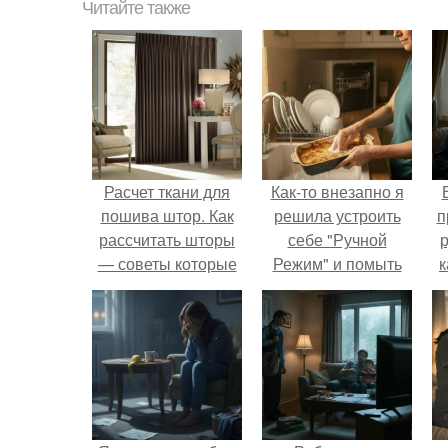
Читайте также
Расчет ткани для
Как-то внезапно я
пошива штор. Как
решила устроить
п
рассчитать шторы
себе "Ручной
р
— советы которые
Режим" и помыть
к
помогут сделать
посуду без помощи
интерьер
техники.
шикарным + 125
фото с примерами