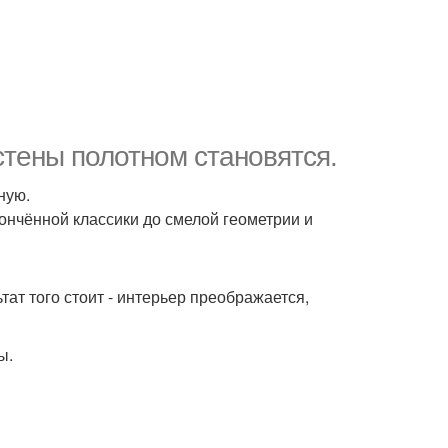
стены полотном становятся.
ную.
ончённой классики до смелой геометрии и
ьтат того стоит - интерьер преображается,
ы.