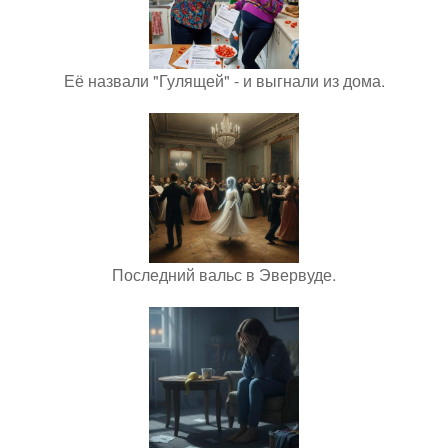
Её назвали "Гулящей" - и выгнали из дома.
Последний вальс в Эвервуде.