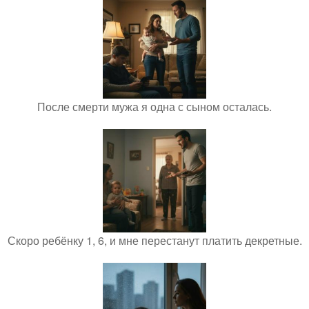
После смерти мужа я одна с сыном осталась.
Скоро ребёнку 1, 6, и мне перестанут платить декретные.