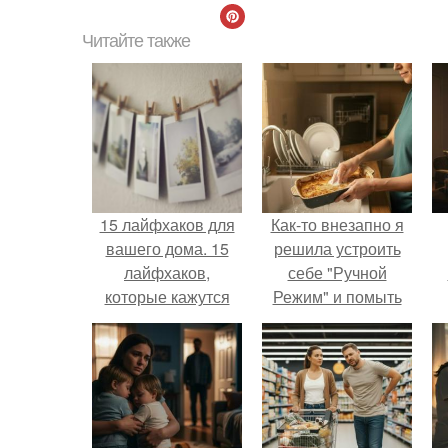
Читайте также
15 лайфхаков для
Как-то внезапно я
вашего дома. 15
решила устроить
лайфхаков,
себе "Ручной
которые кажутся
Режим" и помыть
дикими, пока их не
посуду без помощи
попробуешь
техники.