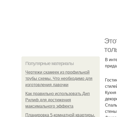
Это
тол
В инт
Популярные материалы
прида
Чертежи скамеек из профильной
трубы схемы. Что необходимо для
Гости
изготовления лавочки
стиле
Кухня
Как правильно использовать Дип
декор
Рилиф для достижения
Спаль
максимального эффекта
стены
Планировка 5-комнатной квартиры.