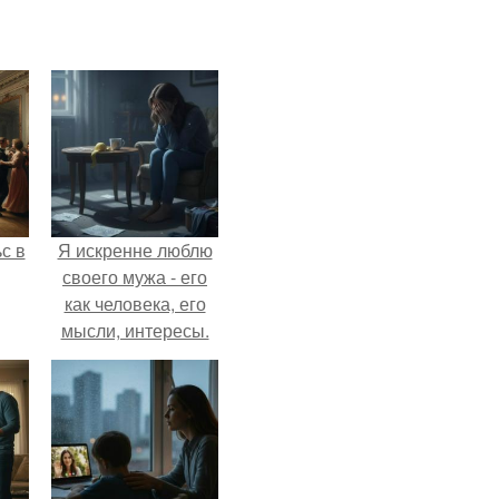
с в
Я искренне люблю
своего мужа - его
как человека, его
мысли, интересы.