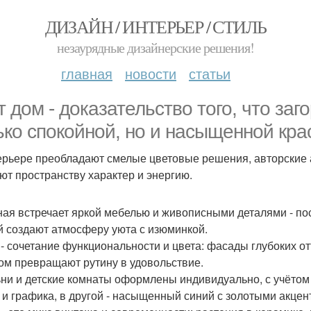
ДИЗАЙН / ИНТЕРЬЕР / СТИЛЬ
незаурядные дизайнерские решения!
главная
новости
статьи
т дом - доказательство того, что за
ько спокойной, но и насыщенной кра
ерьере преобладают смелые цветовые решения, авторские 
ют пространству характер и энергию.
ная встречает яркой мебелью и живописными деталями - пос
й создают атмосферу уюта с изюминкой.
 - сочетание функциональности и цвета: фасады глубоких от
ом превращают рутину в удовольствие.
ни и детские комнаты оформлены индивидуально, с учётом в
 и графика, в другой - насыщенный синий с золотыми акцен