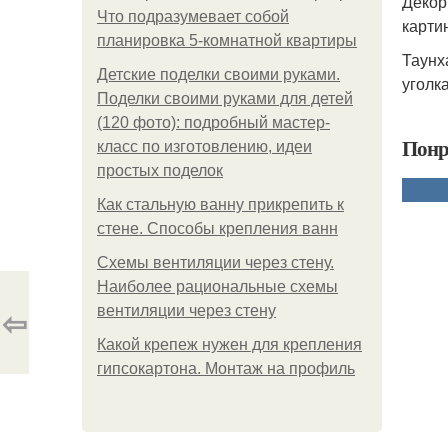
Декор
Что подразумевает собой
карти
планировка 5-комнатной квартиры
Таунх
Детские поделки своими руками.
уголка
Поделки своими руками для детей
(120 фото): подробный мастер-
Понр
класс по изготовлению, идеи
простых поделок
Как стальную ванну прикрепить к
стене. Способы крепления ванн
Схемы вентиляции через стену.
Наиболее рациональные схемы
⇦
вентиляции через стену
Какой крепеж нужен для крепления
гипсокартона. Монтаж на профиль