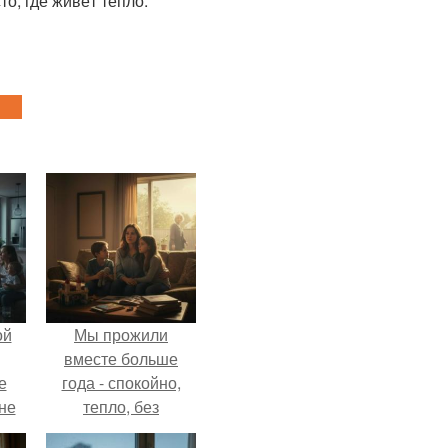
то, где живёт тепло.
ой
Мы прожили
вместе больше
е
года - спокойно,
 не
тепло, без
для
конфликтов.