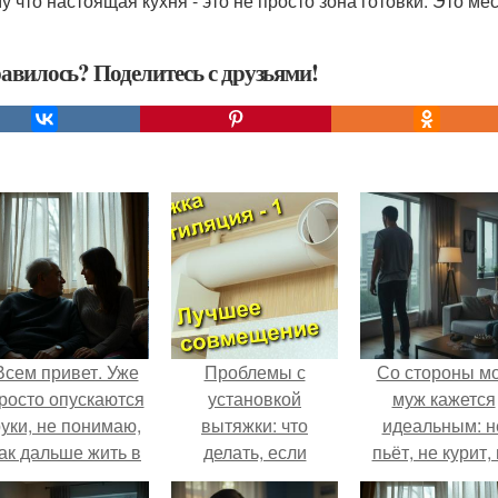
 что настоящая кухня - это не просто зона готовки. Это мес
авилось? Поделитесь с друзьями!
Всем привет. Уже
Проблемы с
Со стороны м
росто опускаются
установкой
муж кажется
уки, не понимаю,
вытяжки: что
идеальным: н
ак дальше жить в
делать, если
пьёт, не курит,
этой ситуации.
мешает газовая
даёт поводов 