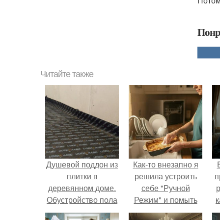
Потому
Понр
Читайте также
Душевой поддон из
Как-то внезапно я
плитки в
решила устроить
п
деревянном доме.
себе "Ручной
р
Обустройство пола
Режим" и помыть
к
в душевой
посуду без помощи