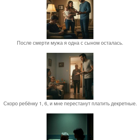
После смерти мужа я одна с сыном осталась.
Скоро ребёнку 1, 6, и мне перестанут платить декретные.