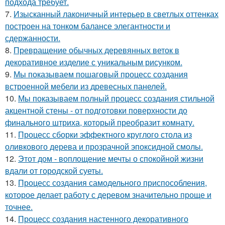
подхода требует.
7.
Изысканный лаконичный интерьер в светлых оттенках
построен на тонком балансе элегантности и
сдержанности.
8.
Превращение обычных деревянных веток в
декоративное изделие с уникальным рисунком.
9.
Мы показываем пошаговый процесс создания
встроенной мебели из древесных панелей.
10.
Мы показываем полный процесс создания стильной
акцентной стены - от подготовки поверхности до
финального штриха, который преобразит комнату.
11.
Процесс сборки эффектного круглого стола из
оливкового дерева и прозрачной эпоксидной смолы.
12.
Этот дом - воплощение мечты о спокойной жизни
вдали от городской суеты.
13.
Процесс создания самодельного приспособления,
которое делает работу с деревом значительно проще и
точнее.
14.
Процесс создания настенного декоративного