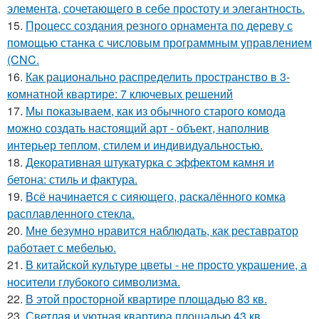
элемента, сочетающего в себе простоту и элегантность.
15.
Процесс создания резного орнамента по дереву с
помощью станка с числовым программным управлением
(CNC.
16.
Как рационально распределить пространство в 3-
комнатной квартире: 7 ключевых решений
17.
Мы показываем, как из обычного старого комода
можно создать настоящий арт - объект, наполнив
интерьер теплом, стилем и индивидуальностью.
18.
Декоративная штукатурка с эффектом камня и
бетона: стиль и фактура.
19.
Всё начинается с сияющего, раскалённого комка
расплавленного стекла.
20.
Мне безумно нравится наблюдать, как реставратор
работает с мебелью.
21.
В китайской культуре цветы - не просто украшение, а
носители глубокого символизма.
22.
В этой просторной квартире площадью 83 кв.
23.
Светлая и уютная квартира площадью 43 кв.