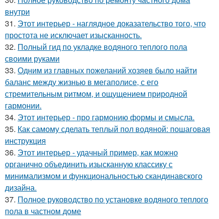
внутри
31.
Этот интерьер - наглядное доказательство того, что
простота не исключает изысканность.
32.
Полный гид по укладке водяного теплого пола
своими руками
33.
Одним из главных пожеланий хозяев было найти
баланс между жизнью в мегаполисе, с его
стремительным ритмом, и ощущением природной
гармонии.
34.
Этот интерьер - про гармонию формы и смысла.
35.
Как самому сделать теплый пол водяной: пошаговая
инструкция
36.
Этот интерьер - удачный пример, как можно
органично объединить изысканную классику с
минимализмом и функциональностью скандинавского
дизайна.
37.
Полное руководство по установке водяного теплого
пола в частном доме