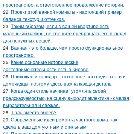
пространство, а ответственное продолжение истории.
22.
Проект этой ванной комнаты - настоящий пример
баланса текстур и оттенков.
23.
Таким образом, если в вашей квартире есть
маленький балкон, не спешите превращать его в склад
для ненужных вещей.
24.
Ванная - это больше, чем просто функциональное
пространство.
25.
Какие основные исторические
достопримечательности есть в Кирове
26.
Прихожая и коридор - это первое, что видят гости и
домочадцы, поэтому здесь важна каждая деталь.
27.
Когда один стиль начинает утомлять своей
предсказуемостью, на сцену выходит эклектика - смелая,
выразительная и свежая.
28.
Тюль вместо обоев?
29.
Современные идеи ремонта частного дома: как
сделать ваш дом уютным и стильным
30.
Полное руководство по ремонту частного дома