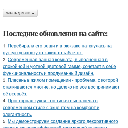
читать дальше →
Последние обновления на сайте:
1.
Перебирала его вещи и в рюкзаке наткнулась на
пустую упаковку от каких-то таблеток.
2.
Современная ванная комната, выполненная в
спокойной и уютной цветовой гамме, сочетает в себе
функциональность и продуманный дизайн.
3.
Плесень в жилом помещении - проблема, с которой
сталкиваются многие, но далеко не все воспринимают
её всерьёз.
4.
Просторная кухня - гостиная выполнена в
современном стиле с акцентом на комфорт и
элегантность.
5.
Мы демонстрируем создание яркого декоративного
узора в технике эффектной мраморной текстуры.