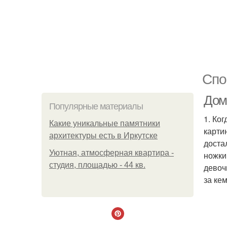
Спо
Дом
Популярные материалы
1. Ко
Какие уникальные памятники
карти
архитектуры есть в Иркутске
доста
Уютная, атмосферная квартира -
ножки
студия, площадью - 44 кв.
девочк
за кем