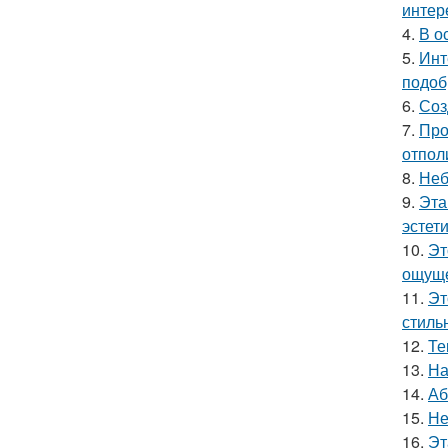
интер
4.
В о
5.
Инт
подоб
6.
Соз
7.
Про
отпол
8.
Неб
9.
Эта
эстет
10.
Эт
ощуще
11.
Эт
стиль
12.
Те
13.
На
14.
Аб
15.
Не
16.
Эт