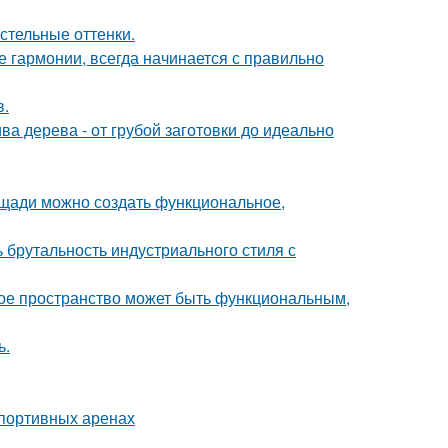
стельные оттенки.
 гармонии, всегда начинается с правильно
в.
ва дерева - от грубой заготовки до идеально
лощади можно создать функциональное,
ь брутальность индустриального стиля с
ькое пространство может быть функциональным,
ь.
спортивных аренах