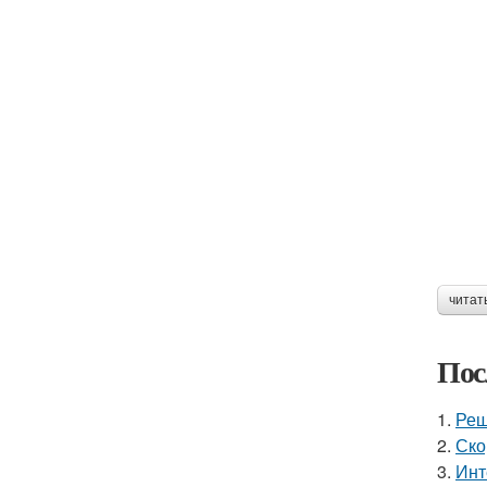
читат
Пос
1.
Реш
2.
Ско
3.
Инт