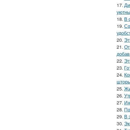
17.
Ди
уютны
18.
В 
19.
Со
удобс
20.
Эт
21.
От
добав
22.
Эт
23.
Го
24.
Ко
шторы
25.
Жи
26.
Ут
27.
Ин
28.
По
29.
В 
30.
Эк