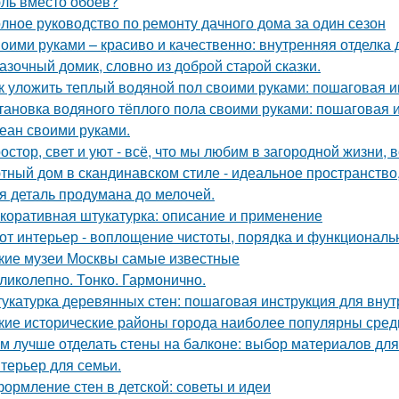
ль вместо обоев?
лное руководство по ремонту дачного дома за один сезон
оими руками – красиво и качественно: внутренняя отделка
азочный домик, словно из доброй старой сказки.
к уложить теплый водяной пол своими руками: пошаговая и
тановка водяного тёплого пола своими руками: пошаговая 
еан своими руками.
остор, свет и уют - всё, что мы любим в загородной жизни, 
тный дом в скандинавском стиле - идеальное пространство, 
я деталь продумана до мелочей.
коративная штукатурка: описание и применение
от интерьер - воплощение чистоты, порядка и функциональн
кие музеи Москвы самые известные
ликолепно. Тонко. Гармонично.
укатурка деревянных стен: пошаговая инструкция для вну
кие исторические районы города наиболее популярны сред
м лучше отделать стены на балконе: выбор материалов дл
терьер для семьи.
ормление стен в детской: советы и идеи