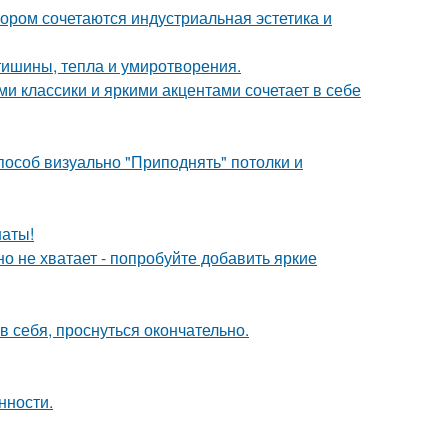
ором сочетаются индустриальная эстетика и
ишины, тепла и умиротворения.
 классики и яркими акцентами сочетает в себе
способ визуально "Приподнять" потолки и
наты!
о не хватает - попробуйте добавить яркие
в себя, проснуться окончательно.
нности.