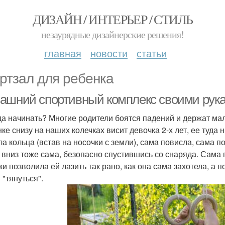
ДИЗАЙН / ИНТЕРЬЕР / СТИЛЬ
незаурядные дизайнерские решения!
главная
новости
статьи
ртзал для ребенка
ашний спортивный комплекс своими рука
гда начинать? Многие родители боятся падений и держат ма
нке снизу на наших колечках висит девочка 2-х лет, ее туд
ла кольца (встав на носочки с земли), сама повисла, сама п
 вниз тоже сама, безопасно спустившись со снаряда. Сама п
и позволила ей лазить так рано, как она сама захотела, а по
 "тянуться".