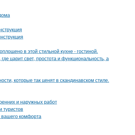
 дома
нструкция
инструкция
воплощено в этой стильной кухне - гостиной.
где царит свет, простота и функциональность, а
ости, которые так ценят в скандинавском стиле.
тренних и наружных работ
и туристов
я вашего комфорта