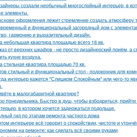
зайнеры создали необычный многослойный интерьер, в кот
е элементы.
основе оформления лежит стремление создать атмосферу т
временный и функциональный загородный дом с элементами
тво, гармонию и выразительный дизайн.
а небольшая квартира площадью всего 16 кв.
каз от верхних шкафов - не просто дизайнерский приём, а 
ить кухне воздуха.
а стильная квартира площадью 70 кв.
тов стильный и функциональный стол - подоконник для ком
гда интерьер кажется "Слишком Спокойным" или чего-то явн
.
вёте в малогабаритной квартире?
ро понедельника. Быстро в душ, чтобы взбодриться, прийти 
терьер, в котором хочется задержаться подольше.
лный гид по этапам ремонта частного дома
этом интерьере всё говорит о спокойствии, чистоте и утончё
ономим на ремонте: как сделать всё своими руками