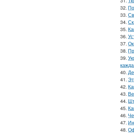
31.
Тю
32.
По
33.
Св
34.
Ск
35.
Ка
36.
Ус
37.
Ок
38.
Пр
39.
Ую
кажда
40.
Де
41.
Эт
42.
Ка
43.
Ве
44.
Шт
45.
Ка
46.
Че
47.
Ин
48.
Оф