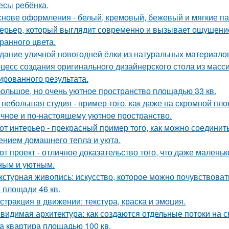
есы ребёнка.
снове оформления - белый, кремовый, бежевый и мягкие па
ерьер, который выглядит современно и вызывает ощущение
ранного цвета.
дание уличной новогодней ёлки из натуральных материало
цесс создания оригинального дизайнерского стола из масси
ированного результата.
ольшое, но очень уютное пространство площадью 33 кв.
 небольшая студия - пример того, как даже на скромной п
ичное и по-настоящему уютное пространство.
от интерьер - прекрасный пример того, как можно соединит
нием домашнего тепла и уюта.
от проект - отличное доказательство того, что даже мален
ным и уютным.
кстурная живопись: искусство, которое можно почувствоват
 площади 46 кв.
стракция в движении: текстура, краска и эмоция.
видимая архитектура: как создаются отдельные потоки на 
а квартира площадью 100 кв.