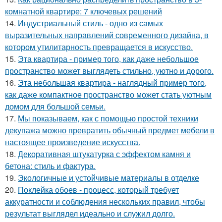
комнатной квартире: 7 ключевых решений
14.
Индустриальный стиль - одно из самых
выразительных направлений современного дизайна, в
котором утилитарность превращается в искусство.
15.
Эта квартира - пример того, как даже небольшое
пространство может выглядеть стильно, уютно и дорого.
16.
Эта небольшая квартира - наглядный пример того,
как даже компактное пространство может стать уютным
домом для большой семьи.
17.
Мы показываем, как с помощью простой техники
декупажа можно превратить обычный предмет мебели в
настоящее произведение искусства.
18.
Декоративная штукатурка с эффектом камня и
бетона: стиль и фактура.
19.
Экологичные и устойчивые материалы в отделке
20.
Поклейка обоев - процесс, который требует
аккуратности и соблюдения нескольких правил, чтобы
результат выглядел идеально и служил долго.