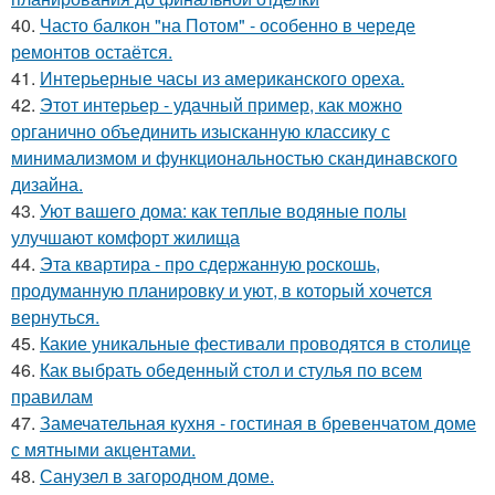
40.
Часто балкон "на Потом" - особенно в череде
ремонтов остаётся.
41.
Интерьерные часы из американского ореха.
42.
Этот интерьер - удачный пример, как можно
органично объединить изысканную классику с
минимализмом и функциональностью скандинавского
дизайна.
43.
Уют вашего дома: как теплые водяные полы
улучшают комфорт жилища
44.
Эта квартира - про сдержанную роскошь,
продуманную планировку и уют, в который хочется
вернуться.
45.
Какие уникальные фестивали проводятся в столице
46.
Как выбрать обеденный стол и стулья по всем
правилам
47.
Замечательная кухня - гостиная в бревенчатом доме
с мятными акцентами.
48.
Санузел в загородном доме.