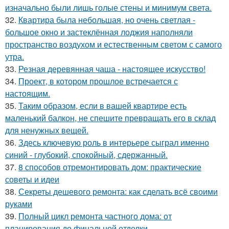
изначально были лишь голые стены и минимум света.
32.
Квартира была небольшая, но очень светлая -
большое окно и застеклённая лоджия наполняли
пространство воздухом и естественным светом с самого
утра.
33.
Резная деревянная чаша - настоящее искусство!
34.
Проект, в котором прошлое встречается с
настоящим.
35.
Таким образом, если в вашей квартире есть
маленький балкон, не спешите превращать его в склад
для ненужных вещей.
36.
Здесь ключевую роль в интерьере сыграл именно
синий - глубокий, спокойный, сдержанный.
37.
8 способов отремонтировать дом: практические
советы и идеи
38.
Секреты дешевого ремонта: как сделать всё своими
руками
39.
Полный цикл ремонта частного дома: от
планирования до финальной отделки