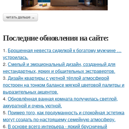
читать дальше →
Последние обновления на сайте:
1.
Брошенная невеста сиделкой к богатому мужчине …
устроилась.
2.
Смелый и эмоциональный дизайн, созданный для
нестандартных, ярких и общительных экстравертов.
3.
Дизайн квартиры с уютной тёплой атмосферой
построен на тонком балансе мягкой цветовой палитры и
выразительных акцентов.
4.
Обновлённая ванная комната получилась светлой,
аккуратной и очень уютной.
5.
Пример того, как продуманность и спокойная эстетика
могут создать по-настоящему семейную атмосферу.
6.
В основе всего интерьера - яркий брусничный