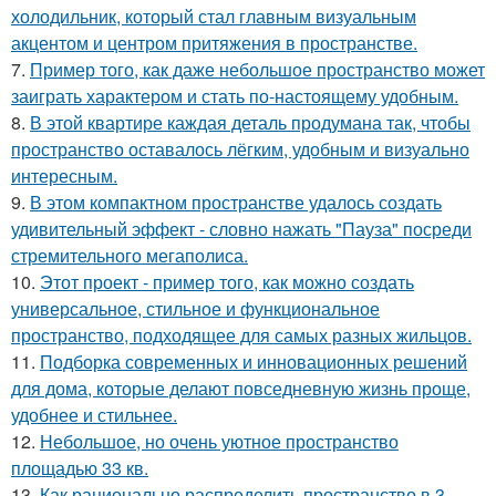
холодильник, который стал главным визуальным
акцентом и центром притяжения в пространстве.
7.
Пример того, как даже небольшое пространство может
заиграть характером и стать по-настоящему удобным.
8.
В этой квартире каждая деталь продумана так, чтобы
пространство оставалось лёгким, удобным и визуально
интересным.
9.
В этом компактном пространстве удалось создать
удивительный эффект - словно нажать "Пауза" посреди
стремительного мегаполиса.
10.
Этот проект - пример того, как можно создать
универсальное, стильное и функциональное
пространство, подходящее для самых разных жильцов.
11.
Подборка современных и инновационных решений
для дома, которые делают повседневную жизнь проще,
удобнее и стильнее.
12.
Небольшое, но очень уютное пространство
площадью 33 кв.
13.
Как рационально распределить пространство в 3-