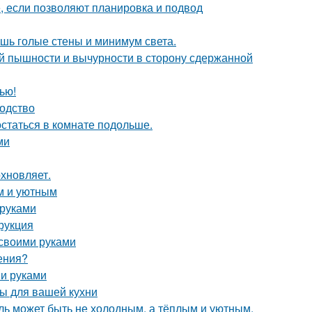
е, если позволяют планировка и подвод
ишь голые стены и минимум света.
й пышности и вычурности в сторону сдержанной
ью!
водство
остаться в комнате подольше.
ми
хновляет.
м и уютным
 руками
рукция
 своими руками
ения?
ми руками
ы для вашей кухни
иль может быть не холодным, а тёплым и уютным.