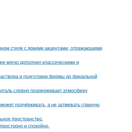
нном стиле с яркими акцентами, отражающими
ер мягко дополнил классическими и
 раствора и подготовки формы до финальной
 деталь словно поддерживает атмосферу
 может подчёркивать, а не затмевать главную
льное пространство.
 просторно и спокойно.