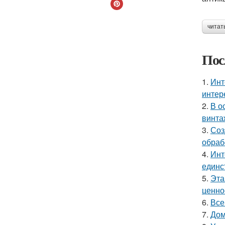
читат
Пос
1.
Инт
интер
2.
В о
винта
3.
Соз
обраб
4.
Инт
единс
5.
Эта
ценно
6.
Все
7.
Дом