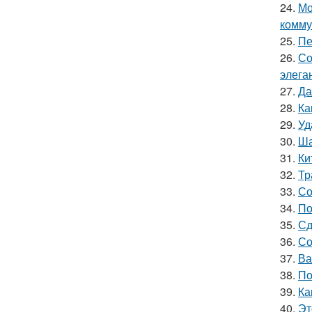
24.
Мо
комму
25.
Пе
26.
Со
элега
27.
Да
28.
Ка
29.
Уд
30.
Ша
31.
Ки
32.
Тр
33.
Со
34.
По
35.
Сд
36.
Со
37.
Ва
38.
По
39.
Ка
40.
Эт