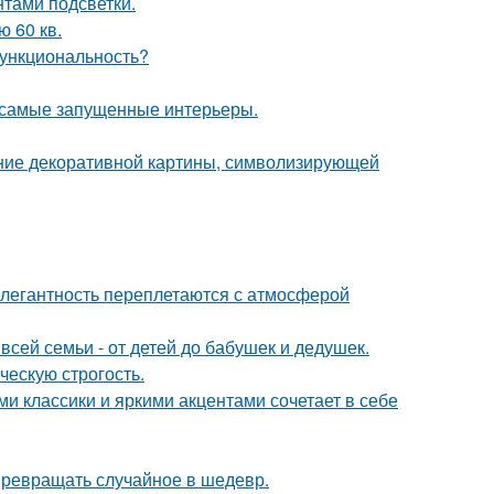
тами подсветки.
 60 кв.
 функциональность?
в самые запущенные интерьеры.
ние декоративной картины, символизирующей
легантность переплетаются с атмосферой
всей семьи - от детей до бабушек и дедушек.
ческую строгость.
 классики и яркими акцентами сочетает в себе
 превращать случайное в шедевр.