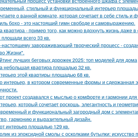
екательный процесс установки встроенного шкафа с элемен
ременный, стильный и функциональный интерьер площадью
чтаете о ванной комнате, которая сочетает в себе стиль и
иль бохо - это настоящий гимн свободе и самовыражению.
а квартира - пример того, как можно вдохнуть жизнь даже 
 площади всего 33 кв.
-настоящему завораживающий творческий процесс - созда
во Жизни".
йтинг лучших беговых дорожек 2025: топ моделей для дома
а небольшая квартира площадью 32 кв.
терьер этой квартиры площадью 68 кв.
о интерьер, в котором современные формы и сдержанная э
очности.
от проект создавался с мыслью о комфорте и гармонии для 
терьер, который сочетает роскошь, элегантность и геометри
временный и функциональный загородный дом с элементами
тво, гармонию и выразительный дизайн.
от интерьер площадью 129 кв.
олик из эпоксидной смолы с осколками бутылки: искусство