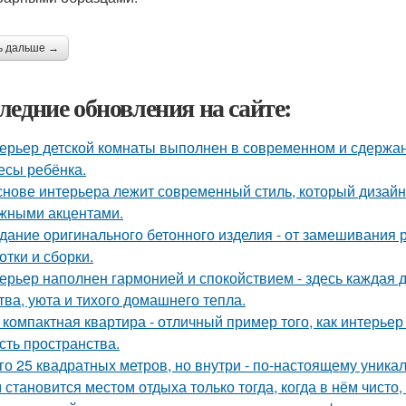
ь дальше →
ледние обновления на сайте:
ерьер детской комнаты выполнен в современном и сдержа
есы ребёнка.
снове интерьера лежит современный стиль, который дизайн
жными акцентами.
дание оригинального бетонного изделия - от замешивания
отки и сборки.
ерьер наполнен гармонией и спокойствием - здесь каждая
тва, уюта и тихого домашнего тепла.
 компактная квартира - отличный пример того, как интерьер
сть пространства.
го 25 квадратных метров, но внутри - по-настоящему уника
 становится местом отдыха только тогда, когда в нём чисто,