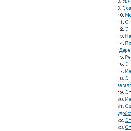
8.
Увл
9.
Сов
10.
Ме
11.
Ст
12.
Эт
13.
На
14.
По
"Дере
15.
Ре
16.
Эт
17.
Ин
18.
Эт
загад
19.
Эт
20.
Ин
21.
Со
удобс
22.
Эт
23.
Ст