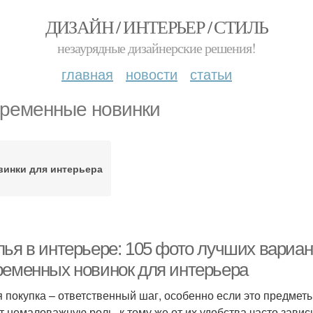
ДИЗАЙН / ИНТЕРЬЕР / СТИЛЬ
незаурядные дизайнерские решения!
главная
новости
статьи
ременные новинки
винки для интерьера
лья в интерьере: 105 фото лучших вариан
ременных новинок для интерьера
 покупка – ответственный шаг, особенно если это предмет
т немаловажную роль, к тому же от их удобства часто зави