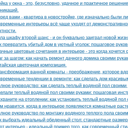
йка у окна - это, безусловно, удачное и практичное решени
никаций.
ред вами - квартира в новостройке, где изначально были л
временные интерьеры всё чаще уходят от демонстративно
нтности.
ла шкафу второй шанс - и он буквально заиграл новой жизн
к превратить убитый дом в уютный уголок: пошаговое руко
ачные цветовые сочетания в интерьере - это когда хочется 
г за шагом: как начать ремонт дачного домика своими рука
тайская цветочная композиция.
ансформация ванной комнаты - преображение, которое вдо
временные тенденции в ремонте: как сделать дом красивы
лное руководство: как сделать теплый водяной пол своими
елали теплый водяной пол своими руками: пошаговая инст
храните на отоплении: как установить теплый водяной пол
м нравится, когда в интерьере появляются комнатные раст
лное руководство по монтажу водяного теплого пола свои
к выбрать идеальный обеденный стол: стандартные размер
от интерьер - идеальный пример того, как современный ст