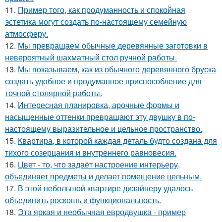
11.
Пример того, как продуманность и спокойная
эстетика могут создать по-настоящему семейную
атмосферу.
12.
Мы превращаем обычные деревянные заготовки в
невероятный шахматный стол ручной работы.
13.
Мы показываем, как из обычного деревянного бруска
создать удобное и продуманное приспособление для
точной столярной работы.
14.
Интересная планировка, арочные формы и
насыщенные оттенки превращают эту двушку в по-
настоящему выразительное и цельное пространство.
15.
Квартира, в которой каждая деталь будто создана для
тихого созерцания и внутреннего равновесия.
16.
Цвет - то, что задаёт настроение интерьеру,
объединяет предметы и делает помещение цельным.
17.
В этой небольшой квартире дизайнеру удалось
объединить роскошь и функциональность.
18.
Эта яркая и необычная евродвушка - пример