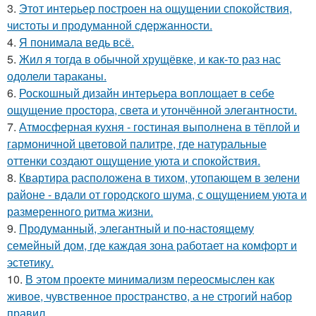
3.
Этот интерьер построен на ощущении спокойствия,
чистоты и продуманной сдержанности.
4.
Я понимала ведь всё.
5.
Жил я тогда в обычной хрущёвке, и как-то раз нас
одолели тараканы.
6.
Роскошный дизайн интерьера воплощает в себе
ощущение простора, света и утончённой элегантности.
7.
Атмосферная кухня - гостиная выполнена в тёплой и
гармоничной цветовой палитре, где натуральные
оттенки создают ощущение уюта и спокойствия.
8.
Квартира расположена в тихом, утопающем в зелени
районе - вдали от городского шума, с ощущением уюта и
размеренного ритма жизни.
9.
Продуманный, элегантный и по-настоящему
семейный дом, где каждая зона работает на комфорт и
эстетику.
10.
В этом проекте минимализм переосмыслен как
живое, чувственное пространство, а не строгий набор
правил.