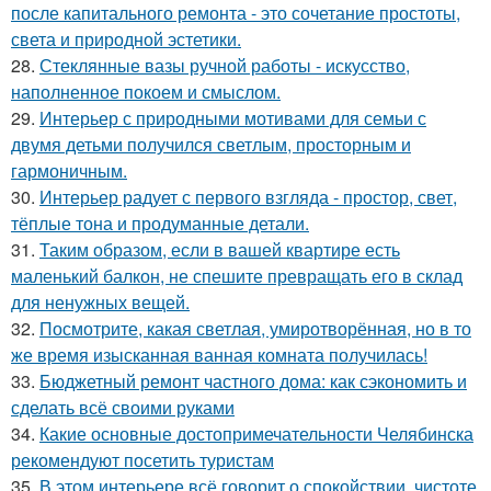
после капитального ремонта - это сочетание простоты,
света и природной эстетики.
28.
Стеклянные вазы ручной работы - искусство,
наполненное покоем и смыслом.
29.
Интерьер с природными мотивами для семьи с
двумя детьми получился светлым, просторным и
гармоничным.
30.
Интерьер радует с первого взгляда - простор, свет,
тёплые тона и продуманные детали.
31.
Таким образом, если в вашей квартире есть
маленький балкон, не спешите превращать его в склад
для ненужных вещей.
32.
Посмотрите, какая светлая, умиротворённая, но в то
же время изысканная ванная комната получилась!
33.
Бюджетный ремонт частного дома: как сэкономить и
сделать всё своими руками
34.
Какие основные достопримечательности Челябинска
рекомендуют посетить туристам
35.
В этом интерьере всё говорит о спокойствии, чистоте