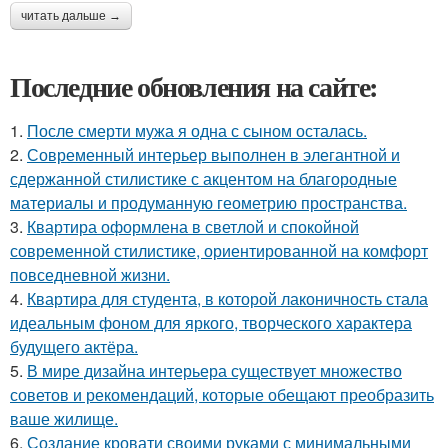
читать дальше →
Последние обновления на сайте:
1.
После смерти мужа я одна с сыном осталась.
2.
Современный интерьер выполнен в элегантной и
сдержанной стилистике с акцентом на благородные
материалы и продуманную геометрию пространства.
3.
Квартира оформлена в светлой и спокойной
современной стилистике, ориентированной на комфорт
повседневной жизни.
4.
Квартира для студента, в которой лаконичность стала
идеальным фоном для яркого, творческого характера
будущего актёра.
5.
В мире дизайна интерьера существует множество
советов и рекомендаций, которые обещают преобразить
ваше жилище.
6.
Создание кровати своими руками с минимальными