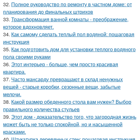
32.
Полное руководство по ремонту в частном доме: от
планирования до финальных штрихов
33.
Трансформация ванной комнаты - преображение,
которое вдохновляет.
34.
Как самому сделать теплый пол водяной: пошаговая
инструкция
35.
Как подготовить дом для установки теплого водяного
пола своими руками
36.
Этот интерьер - больше, чем просто красивая
квартира.
37.
Часто мансарду превращают в склад ненужных
вещей - старые коробки, сезонные вещи, забытые
мелочи.
38.
Какой размер обеденного стола вам нужен? Выбор
правильного количества стульев
39.
Этот дом - доказательство того, что загородная жизнь
может быть не только спокойной, но и насыщенной
красками.
40.
Штукатурка деревянных стен: пошаговая инструкция