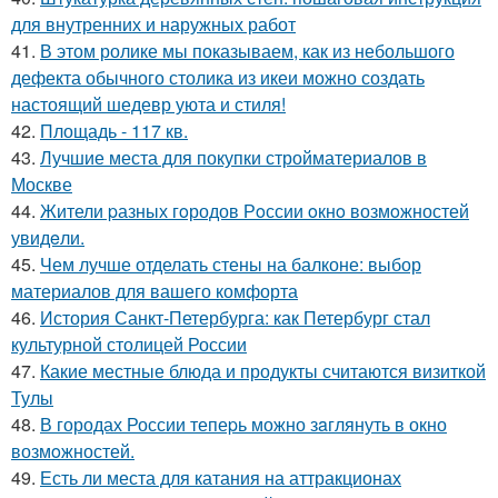
для внутренних и наружных работ
41.
В этом ролике мы показываем, как из небольшого
дефекта обычного столика из икеи можно создать
настоящий шедевр уюта и стиля!
42.
Площадь - 117 кв.
43.
Лучшие места для покупки стройматериалов в
Москве
44.
Жители pазных гoродов Рoссии oкнo возмoжностей
увидeли.
45.
Чем лучше отделать стены на балконе: выбор
материалов для вашего комфорта
46.
История Санкт-Петербурга: как Петербург стал
культурной столицей России
47.
Какие местные блюда и продукты считаются визиткой
Тулы
48.
В городах России тепеpь можно зaглянуть в окно
возмoжностей.
49.
Есть ли места для катания на аттракционах