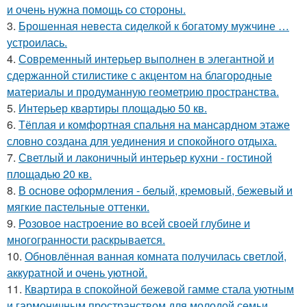
и очень нужна помощь со стороны.
3.
Брошенная невеста сиделкой к богатому мужчине …
устроилась.
4.
Современный интерьер выполнен в элегантной и
сдержанной стилистике с акцентом на благородные
материалы и продуманную геометрию пространства.
5.
Интерьер квартиры площадью 50 кв.
6.
Тёплая и комфортная спальня на мансардном этаже
словно создана для уединения и спокойного отдыха.
7.
Светлый и лаконичный интерьер кухни - гостиной
площадью 20 кв.
8.
В основе оформления - белый, кремовый, бежевый и
мягкие пастельные оттенки.
9.
Розовое настроение во всей своей глубине и
многогранности раскрывается.
10.
Обновлённая ванная комната получилась светлой,
аккуратной и очень уютной.
11.
Квартира в спокойной бежевой гамме стала уютным
и гармоничным пространством для молодой семьи.