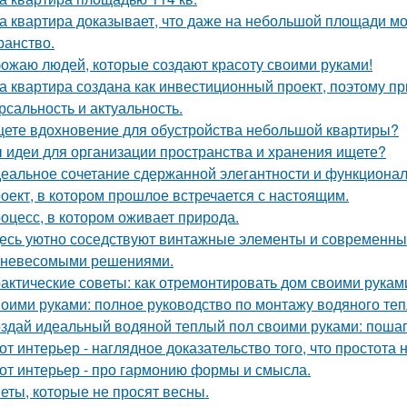
а квартира доказывает, что даже на небольшой площади м
ранство.
ожаю людей, которые создают красоту своими руками!
а квартира создана как инвестиционный проект, поэтому п
рсальность и актуальность.
ете вдохновение для обустройства небольшой квартиры?
 идеи для организации пространства и хранения ищете?
еальное сочетание сдержанной элегантности и функционал
оект, в котором прошлое встречается с настоящим.
оцесс, в котором оживает природа.
есь уютно соседствуют винтажные элементы и современный
 невесомыми решениями.
актические советы: как отремонтировать дом своими рукам
оими руками: полное руководство по монтажу водяного теп
здай идеальный водяной теплый пол своими руками: пошаг
от интерьер - наглядное доказательство того, что простота 
от интерьер - про гармонию формы и смысла.
еты, которые не просят весны.