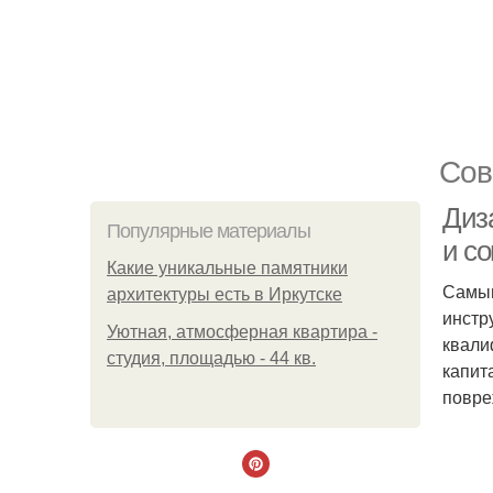
Сов
Диз
Популярные материалы
и с
Какие уникальные памятники
Самым
архитектуры есть в Иркутске
инстр
Уютная, атмосферная квартира -
квали
студия, площадью - 44 кв.
капит
повре