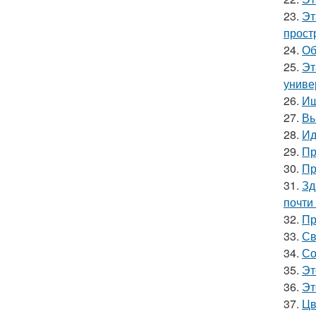
23.
Эт
прост
24.
Об
25.
Эт
униве
26.
Ищ
27.
Вы
28.
Ид
29.
Пр
30.
Пр
31.
Зд
почти
32.
Пр
33.
Св
34.
Со
35.
Эт
36.
Эт
37.
Цв