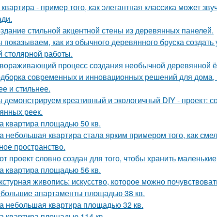
 квартира - пример того, как элегантная классика может зв
ди.
здание стильной акцентной стены из деревянных панелей.
 показываем, как из обычного деревянного бруска создать
й столярной работы.
вораживающий процесс создания необычной деревянной ёлк
дборка современных и инновационных решений для дома, 
ее и стильнее.
 демонстрируем креативный и экологичный DIY - проект: с
янных реек.
а квартира площадью 50 кв.
а небольшая квартира стала ярким примером того, как сме
ное пространство.
от проект словно создан для того, чтобы хранить маленьк
а квартира площадью 56 кв.
кстурная живопись: искусство, которое можно почувствоват
большие апартаменты площадью 38 кв.
а небольшая квартира площадью 32 кв.
а квартира площадью 114 кв.