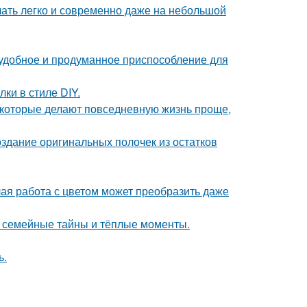
учать легко и современно даже на небольшой
 удобное и продуманное приспособление для
и в стиле DIY.
которые делают повседневную жизнь проще,
оздание оригинальных полочек из остатков
лая работа с цветом может преобразить даже
ие семейные тайны и тёплые моменты.
ь.