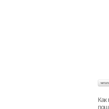
читат
Как
пош