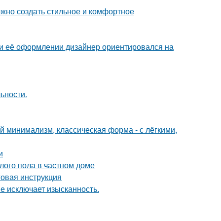
ожно создать стильное и комфортное
ри её оформлении дизайнер ориентировался на
ьности.
 минимализм, классическая форма - с лёгкими,
и
лого пола в частном доме
овая инструкция
не исключает изысканность.