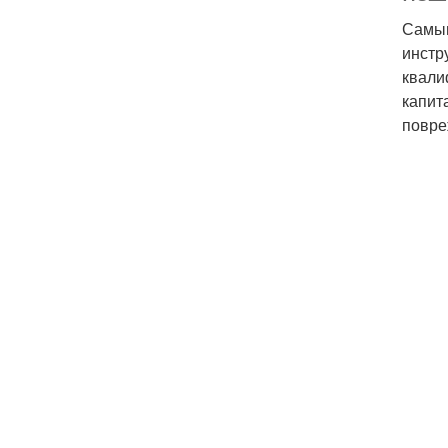
Самым
инстр
квали
капит
повре