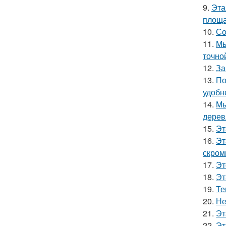
9.
Эта
площа
10.
Со
11.
Мы
точно
12.
За
13.
По
удобн
14.
Мы
дерев
15.
Эт
16.
Эт
скром
17.
Эт
18.
Эт
19.
Те
20.
Не
21.
Эт
22.
Эт