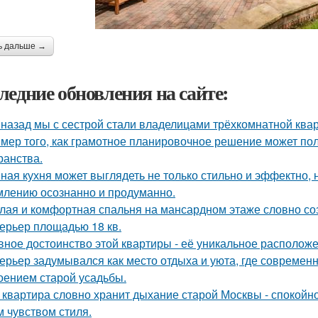
ь дальше →
ледние обновления на сайте:
 назад мы с сестрой стали владелицами трёхкомнатной квар
мер того, как грамотное планировочное решение может по
ранства.
ная кухня может выглядеть не только стильно и эффектно, н
лению осознанно и продуманно.
лая и комфортная спальня на мансардном этаже словно соз
ерьер площадью 18 кв.
вное достоинство этой квартиры - её уникальное расположе
ерьер задумывался как место отдыха и уюта, где современ
оением старой усадьбы.
 квартира словно хранит дыхание старой Москвы - спокойно
м чувством стиля.