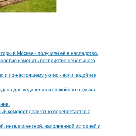
тиры в Москве - получили её в наследство.
лностью изменить восприятие небольшого
о и по-настоящему уютно - если подойти к
дана для уединения и спокойного отдыха.
ние.
ный комфорт деликатно переплетается с
й, интеллигентной, наполненной историей и