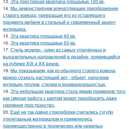
13.
Эта просторная квартира площадью 120 кв.
14.
Мы демонстрируем впечатляющее преображение
старого комода, превращая его из устаревшего
предмета мебели в стильный и современный акцент
интерьера.
15.
Эта квартира площадью 63 кв.
16.
Эта квартира площадью 53 кв.
17.
Стиль модерн - один из самых утончённых и
выразительных направлений в дизайне, появившийся
на рубеже XIX и XX веков.
18.
Мы показываем, как из обычного старого комода
можно создать настоящий арт - объект, наполнив
интерьер теплом, стилем и индивидуальностью.
19.
Эта небольшая квартира стала ярким примером того,
как смелая работа с цветом может преобразить даже
скромное пространство.
20.
Ещё не так давно стеклоблоки считались сугубо
утилитарным материалом и применялись
преимущественно в технических или нежилых