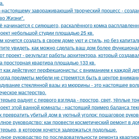
а.
-настоящему завораживающий творческий процесс - созда
во Жизни".
ё начинается с сияющего, раскалённого комка расплавленно
оект небольшой студии площадью 25 кв.
м хочется создать в своем доме уют и стиль, но без капита
тите увидеть, как можно сделать ваш дом более функцион
от проект - результат работы архитектора, который создава
а просторная квартира площадью 133 кв.
т как действуют перфекционисты: с вниманием к каждой дет
огда предметы мебели не стремятся быть в центре внимани
дувание стеклянной вазы из мюррины - это настоящее волше
еческое мастерство.
терьер радует с первого взгляда - простор, свет, тёплые т
оект этой ванной комнаты - настоящий пример баланса текс
к превратить убитый дом в уютный уголок: пошаговое руко
лное руководство: как провести косметический ремонт в д
терьер, в котором хочется задержаться подольше.
лное руководство по последовательности ремонта квартиры