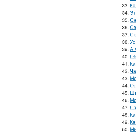
33.
Ко
34.
Эт
35.
Сэ
36.
Св
37.
Ск
38.
Ус
39.
А 
40.
Об
41.
Ка
42.
Ча
43.
Мо
44.
Ос
45.
Шт
46.
Мо
47.
Са
48.
Ка
49.
Ка
50.
Ми