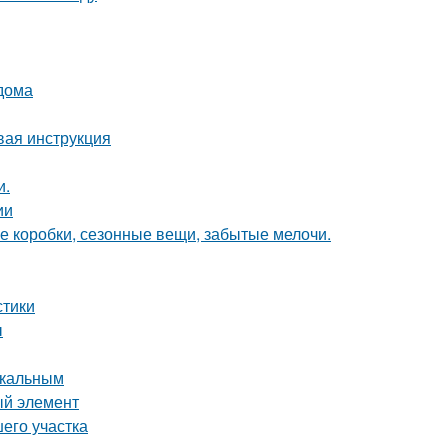
 дома
вая инструкция
и.
ии
е коробки, сезонные вещи, забытые мелочи.
стики
ы
икальным
ый элемент
его участка