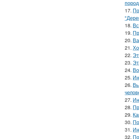
пород
17.
По
"Дере
18.
Вс
19.
Пр
20.
Ва
21.
Хо
22.
Эт
23.
Эт
24.
Во
25.
Ин
26.
Вы
челов
27.
Ин
28.
Пр
29.
Ка
30.
По
31.
Ин
32.
По