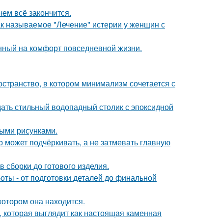
чем всё закончится.
ак называемое "Лечение" истерии у женщин с
нный на комфорт повседневной жизни.
остранство, в котором минимализм сочетается с
ать стильный водопадный столик с эпоксидной
ыми рисунками.
р может подчёркивать, а не затмевать главную
 сборки до готового изделия.
ты - от подготовки деталей до финальной
котором она находится.
 которая выглядит как настоящая каменная