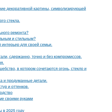
ние декоративной картины, символизирующей
го стекла.
льного ремонта?
альным и стильным?
л интерьер для своей семьи.
али, сдержанно, точно и без компромиссов.
я.
бство, в котором сочетаются огонь, стекло и
она и продуманные детали.
тур и оттенков.
водство
оме своими руками
 в 2025 году