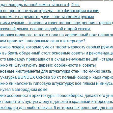
гда площадь ванной комнаты всего 4, 2 кв.
о не просто стиль интерьера - это философия жизни.
кономьте на ремонте дачи: советы своими руками
оими руками – красиво и качественно: внутренняя отделка
азочный домик, словно из доброй старой сказки.
тановка водяного теплого пола на деревянный пол: пошаго
вам нравятся панорамные окна в интерьере?
ожаю людей, которые умеют творить красоту своими рукам
к выбрать обеденный стол: основные советы и рекомендац
сто мансарду превращают в склад ненужных вещей - стары
жно ли штукатурить дерево: особенности и советы
новные инструменты для штукатурки стен: что нужно знать
укатурка BUNDEX Основа 30 кг: полный обзор и характери
жно ли наложить гипсовую штукатурку: все плюсы и минус
нузел в загородном доме.
кие особенности архитектуры Новосибирска делают его ун
к превратить пустую стену в детской в красивый интерьерн
ксбордер для любого вкуса: 5 интересных решений для ваш