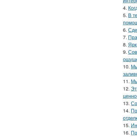
интер
4.
Ког
5.
В т
помощ
6.
Сде
7.
Пра
8.
Ярк
9.
Сов
ощуще
10.
Мы
залив
11.
Мы
12.
Эт
ценно
13.
Со
14.
По
отделк
15.
Ин
16.
По