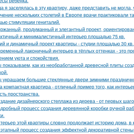
есы ребёнка.
да я заселялась в эту квартиру, даже представить не могла, 
ечение нескольких столетий в Европе врачи практиковали т
ью стимуляции гениталий.
ржанный, продуманный и элегантный проект, ориентирова
ктичный и минималистичный интерьер площадью 75 кв.
ий и динамичный проект квартиры - студии площадью 30 кв.
ременный лаконичный интерьер в тёплых оттенках - это пр
нием уюта и спокойствия.
 показываем, как из необработанной древесной плиты созд
кой.
 украшаем большие стеклянные двери зимними праздничн
а компактная квартира - отличный пример того, как интерье
сть пространства.
здание дизайнерского стеллажа из дерева - от первых шагов
дробный процесс создания деревянной коробки ручной рабо
и.
терьер этой квартиры словно продолжает историю дома, в 
этапный процесс создания эффектной декоративной стены,