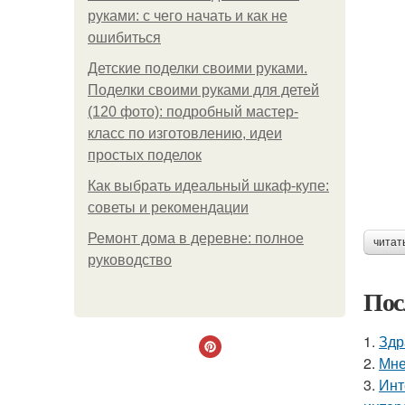
руками: с чего начать и как не
ошибиться
Детские поделки своими руками.
Поделки своими руками для детей
(120 фото): подробный мастер-
класс по изготовлению, идеи
простых поделок
Как выбрать идеальный шкаф-купе:
советы и рекомендации
Ремонт дома в деревне: полное
читат
руководство
Пос
1.
Здр
2.
Мне
3.
Инт