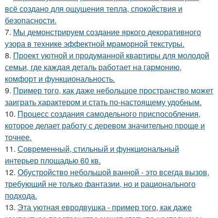
всё создано для ощущения тепла, спокойствия и
безопасности.
7.
Мы демонстрируем создание яркого декоративного
узора в технике эффектной мраморной текстуры.
8.
Проект уютной и продуманной квартиры для молодой
семьи, где каждая деталь работает на гармонию,
комфорт и функциональность.
9.
Пример того, как даже небольшое пространство может
заиграть характером и стать по-настоящему удобным.
10.
Процесс создания самодельного приспособления,
которое делает работу с деревом значительно проще и
точнее.
11.
Современный, стильный и функциональный
интерьер площадью 60 кв.
12.
Обустройство небольшой ванной - это всегда вызов,
требующий не только фантазии, но и рационального
подхода.
13.
Эта уютная евродвушка - пример того, как даже