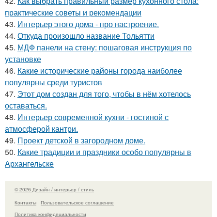
42.
Как выбрать правильный размер кухонного стола:
практические советы и рекомендации
43.
Интерьер этого дома - про настроение.
44.
Откуда произошло название Тольятти
45.
МДФ панели на стену: пошаговая инструкция по
установке
46.
Какие исторические районы города наиболее
популярны среди туристов
47.
Этот дом создан для того, чтобы в нём хотелось
оставаться.
48.
Интерьер современной кухни - гостиной с
атмосферой кантри.
49.
Проект детской в загородном доме.
50.
Какие традиции и праздники особо популярны в
Архангельске
© 2026 Дизайн / интерьер / стиль
Контакты
Пользовательское соглашение
Политика конфидециальности