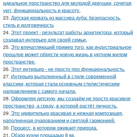
идеальное пространство для молодой девушки, сочетая
уют, функциональность и красоту.
23.
Детская кровать из массива дуба: безопасность,
стиль и долговечность
24.
Этот проект - результат работы архитектора, который
создавал интерьер для своей семьи.
25.
Это впечатляющий пример того, как индустриальное
прошлое может обрести новую жизнь в уютном жилом
пространстве.
26.
Этот интерьер - не просто про функциональность.
27.
Интерьер выполненный в стиле современной
классики, которая стала основным стилистическим
направлением с самого начала.
28.
Оформляя детскую, мы создаём не просто красивое
пространство, а среду, в которой растёт личность.
29.
Это удивительно красивая и нежная композиция,
наполненная очарованием и светлой гармонией.
30.
Процесс, в котором оживает природа.
31.
Обзор кухни площадью 8 кв.