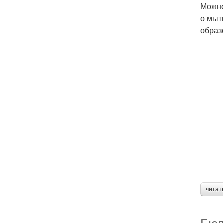
Можно
о мыт
образ
читат