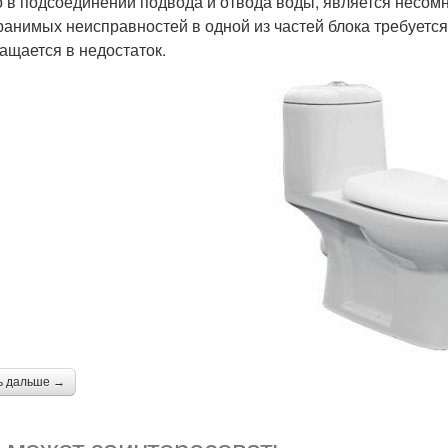
о в подсоединении подвода и отвода воды, является несо
ранимых неисправностей в одной из частей блока требуетс
ащается в недостаток.
ь дальше →