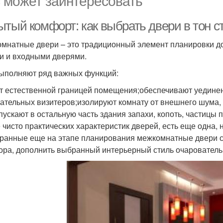
 может заинтересовать
ытый комфорт: как выбрать двери в тон с
мнатные двери – это традиционный элемент планировки дом
и и входными дверями.
ыполняют ряд важных функций:
т естественной границей помещения;обеспечивают уединен
ательных визитеров;изолируют комнату от внешнего шума, с
пускают в остальную часть здания запахи, копоть, частицы 
 чисто практических характеристик дверей, есть еще одна,
ранные еще на этапе планирования межкомнатные двери с
ора, дополнить выбранный интерьерный стиль очаровател