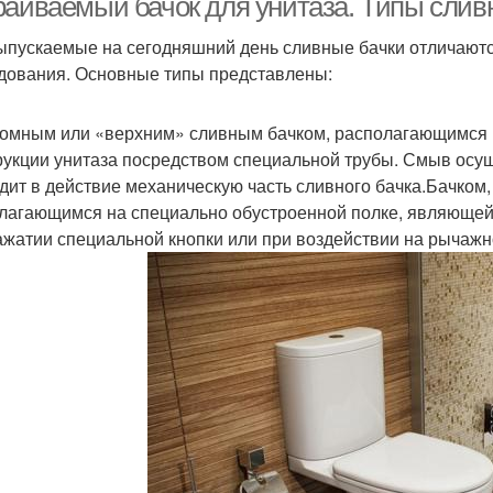
раиваемый бачок для унитаза. Типы слив
ыпускаемые на сегодняшний день сливные бачки отличаютс
дования. Основные типы представлены:
омным или «верхним» сливным бачком, располагающимся н
рукции унитаза посредством специальной трубы. Смыв осуще
дит в действие механическую часть сливного бачка.Бачком
лагающимся на специально обустроенной полке, являющей
ажатии специальной кнопки или при воздействии на рычажн