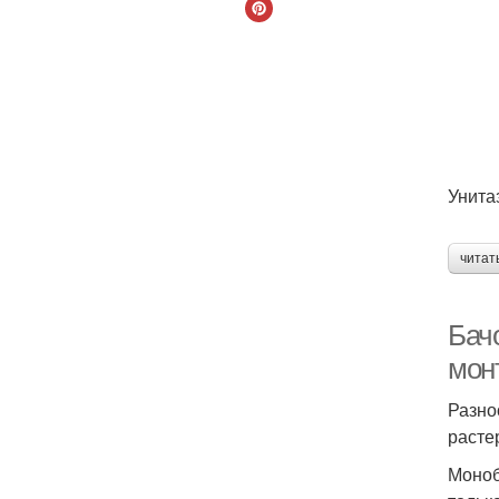
Унита
читат
Бач
мон
Разно
расте
Моноб