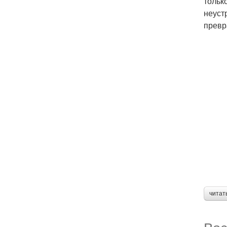
тольк
неуст
превр
читат