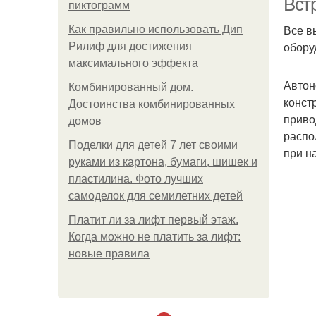
Вст
пиктограмм
Все в
Как правильно использовать Дип
обору
Рилиф для достижения
максимального эффекта
Автон
Комбинированный дом.
конст
Достоинства комбинированных
приво
домов
распо
Поделки для детей 7 лет своими
при н
руками из картона, бумаги, шишек и
пластилина. Фото лучших
самоделок для семилетних детей
Платит ли за лифт первый этаж.
Когда можно не платить за лифт:
новые правила