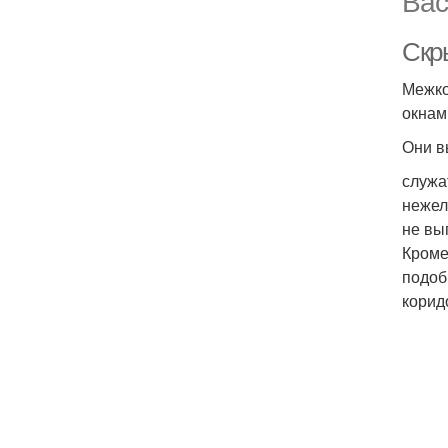
Вас
Скр
Межко
окнам
Они в
служа
нежел
не вы
Кроме
подоб
корид