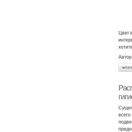
Цвет 
интер
хотит
Автор
читат
Рас
гиг
Сущес
всего
подве
предн