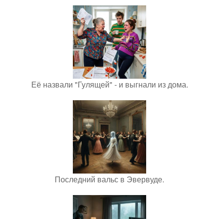
Её назвали "Гулящей" - и выгнали из дома.
Последний вальс в Эвервуде.