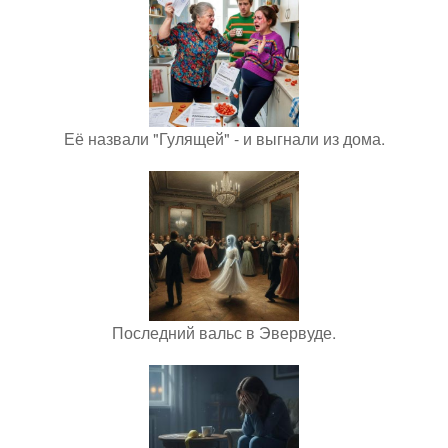
Её назвали "Гулящей" - и выгнали из дома.
Последний вальс в Эвервуде.