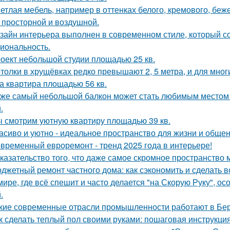
етлая мебель, например в оттенках белого, кремового, беж
 просторной и воздушной.
зайн интерьера выполнен в современном стиле, который соч
иональность.
оект небольшой студии площадью 25 кв.
толки в хрущёвках редко превышают 2, 5 метра, и для мног
а квартира площадью 56 кв.
же самый небольшой балкон может стать любимым местом в
.
 смотрим уютную квартиру площадью 39 кв.
асиво и уютно - идеальное пространство для жизни и общен
временный евроремонт - тренд 2025 года в интерьере!
казательство того, что даже самое скромное пространство 
джетный ремонт частного дома: как сэкономить и сделать 
мире, где всё спешит и часто делается "на Скорую Руку", осо
.
кие современные отрасли промышленности работают в Бе
к сделать теплый пол своими руками: пошаговая инструкц