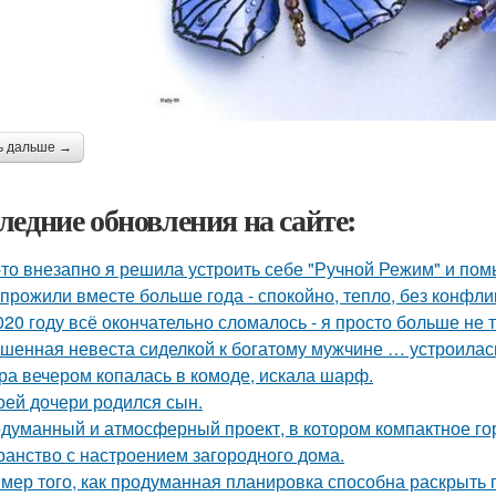
ь дальше →
ледние обновления на сайте:
-то внезапно я решила устроить себе "Ручной Режим" и пом
прожили вместе больше года - спокойно, тепло, без конфли
020 году всё окончательно сломалось - я просто больше не 
шенная невеста сиделкой к богатому мужчине … устроилас
ра вечером копалась в комоде, искала шарф.
оей дочери родился сын.
думанный и атмосферный проект, в котором компактное го
ранство с настроением загородного дома.
мер того, как продуманная планировка способна раскрыть 