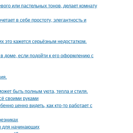
евого или пастельных тонов, делает комнату
етает в себе простоту, элегантность и
их это кажется серьёзным недостатком.
 доме, если подойти к его оформлению с
ия.
может быть полным уюта, тепла и стиля.
всё своими руками
бенно ценно видеть, как кто-то работает с
резниках
ия для начинающих