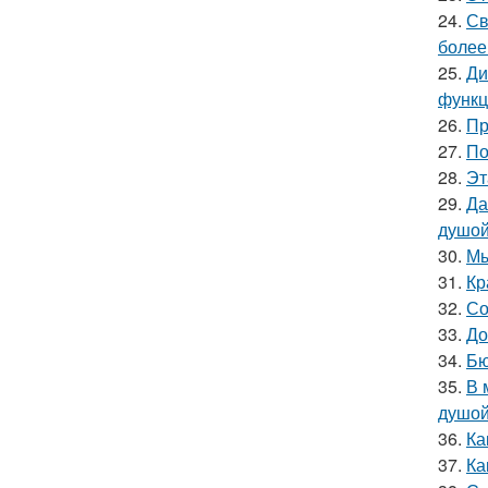
24.
Св
более
25.
Ди
функц
26.
Пр
27.
По
28.
Эт
29.
Да
душой
30.
Мы
31.
Кр
32.
Со
33.
До
34.
Бю
35.
В 
душой
36.
Ка
37.
Ка