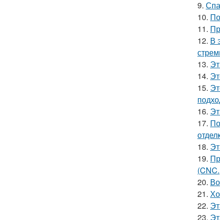
9.
Спа
10.
По
11.
Пр
12.
В 
стрем
13.
Эт
14.
Эт
15.
Эт
подхо
16.
Эт
17.
По
отделк
18.
Эт
19.
Пр
(CNC.
20.
Во
21.
Хо
22.
Эт
23.
Эт