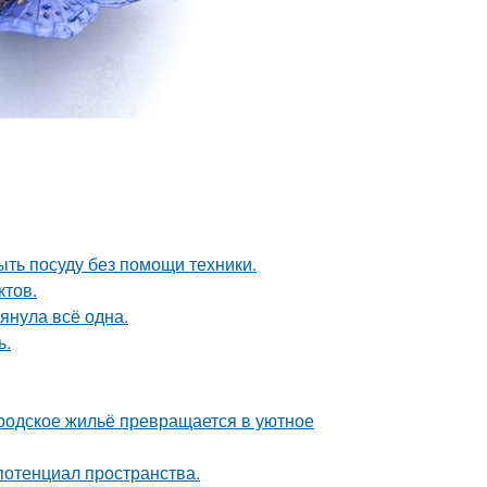
ыть посуду без помощи техники.
ктов.
тянула всё одна.
ь.
родское жильё превращается в уютное
потенциал пространства.