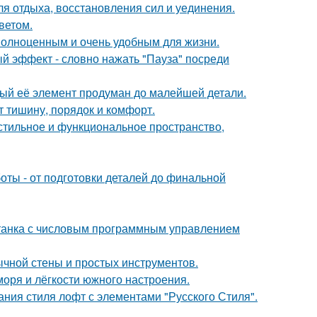
ля отдыха, восстановления сил и уединения.
ветом.
 полноценным и очень удобным для жизни.
ый эффект - словно нажать "Пауза" посреди
дый её элемент продуман до малейшей детали.
т тишину, порядок и комфорт.
 стильное и функциональное пространство,
ты - от подготовки деталей до финальной
станка с числовым программным управлением
ычной стены и простых инструментов.
моря и лёгкости южного настроения.
ния стиля лофт с элементами "Русского Стиля".