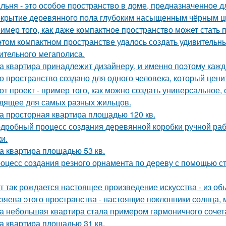
льня - это особое пространство в доме, предназначенное д
крытие деревянного пола глубоким насыщенным чёрным ц
имер того, как даже компактное пространство может стать
этом компактном пространстве удалось создать удивительн
ительного мегаполиса.
а квартира принадлежит дизайнеру, и именно поэтому каж
о пространство создано для одного человека, который цени
от проект - пример того, как можно создать универсальное,
дящее для самых разных жильцов.
а просторная квартира площадью 120 кв.
дробный процесс создания деревянной коробки ручной рабо
и.
а квартира площадью 53 кв.
оцесс создания резного орнамента по дереву с помощью 
т так рождается настоящее произведение искусства - из об
зяева этого пространства - настоящие поклонники солнца, 
а небольшая квартира стала примером гармоничного сочета
а квартира площадью 31 кв.