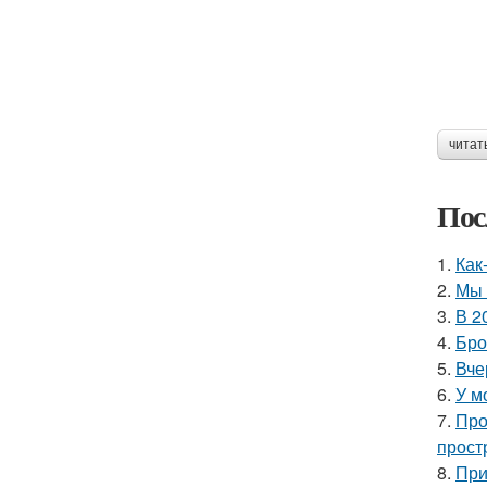
читат
Пос
1.
Как
2.
Мы 
3.
В 2
4.
Бро
5.
Вче
6.
У м
7.
Про
прост
8.
При