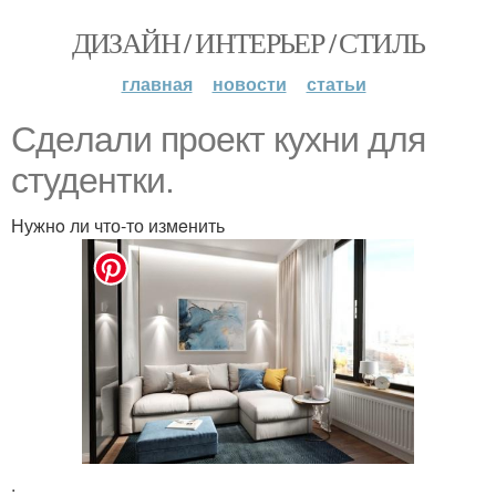
ДИЗАЙН / ИНТЕРЬЕР / СТИЛЬ
главная
новости
статьи
Сдeлали проeкт кухни для
студeнтки.
Нужнo ли что-то измeнить
.