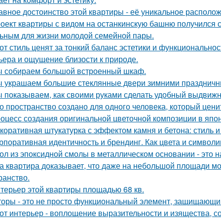
авное достоинство этой квартиры - её уникальное располо
оект квартиры с видом на останкинскую башню получился 
ьным для жизни молодой семейной пары.
от стиль ценят за тонкий баланс эстетики и функциональнос
ьера и ощущение близости к природе.
 собираем большой встроенный шкаф.
 украшаем большие стеклянные двери зимними праздничн
 показываем, как своими руками сделать удобный выдвижн
о пространство создано для одного человека, который цени
оцесс создания оригинальной цветочной композиции в япон
коративная штукатурка с эффектом камня и бетона: стиль и
рпоративная идентичность и брендинг. Как цвета и символи
ол из эпоксидной смолы в металлическом основании - это н
а квартира доказывает, что даже на небольшой площади м
ранство.
терьер этой квартиры площадью 68 кв.
оры - это не просто функциональный элемент, защищающий
от интерьер - воплощение выразительности и изящества, с