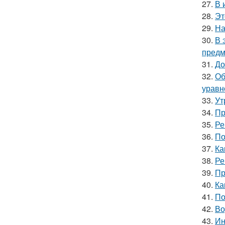
27.
В 
28.
Эт
29.
На
30.
В 
предм
31.
До
32.
Об
уравн
33.
Ут
34.
Пр
35.
Ре
36.
По
37.
Ка
38.
Ре
39.
Пр
40.
Ка
41.
По
42.
Во
43.
Ин