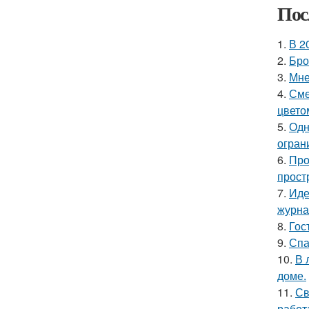
Пос
1.
В 2
2.
Бро
3.
Мне
4.
Сме
цвето
5.
Одн
огран
6.
Про
прост
7.
Иде
журнал
8.
Гос
9.
Спа
10.
В 
доме.
11.
Св
работ