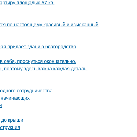
артиру площадью 57 кв.
ется по-настоящему красивый и изысканный
рая придаёт зданию благородство,
в себя, проснуться окончательно.
ы, поэтому здесь важна каждая деталь.
одного сотрудничества
я начинающих
и
а до крыши
нструкция