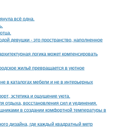
тянула всё одна.
ь.
отца.
дой девушки - это пространство, наполненное
архитектурная логика может компенсировать
родское жильё превращается в уютное
не в каталогах мебели и не в интерьерных
форт, эстетика и ощущение уюта.
ля отдыха, восстановления сил и уединения.
щниками в создании комфортной температуры в
ного дизайна, где каждый квадратный метр