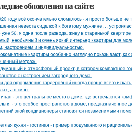
ледние обновления на сайте:
020 году всё окончательно сломалось - я просто больше не 
шенная невеста сиделкой к богатому мужчине … устроилас
 уже 56, я одна после развода, живу в старенькой квартире 
лый, необычный и очень яркий интерьер квартиры для моло
м, настроением и индивидуальностью.
окомнатные квартиры особенно наглядно показывают, как 
иченный метраж.
думанный и атмосферный проект, в котором компактное го
ранство с настроением загородного дома.
и для оформления гардеробной иногда проще всего искать 
ах, а в кино.
тиная - это центральное место в доме, где встречаются ком
льня - это особое пространство в доме, предназначенное д
летний зной кондиционеры становятся незаменимыми помо
етлая кухня - гостиная - пример продуманного и рациональ
ает на комфорт и эстетику.