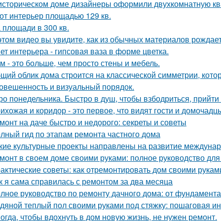
историческом доме дизайнеры оформили двухкомнатную кв
от интерьер площадью 129 кв.
 площади в 300 кв.
этом видео вы увидите, как из обычных материалов рожда
ет интерьера - гипсовая ваза в форме цветка.
м - это больше, чем просто стены и мебель.
щий облик дома строится на классической симметрии, кото
овешенность и визуальный порядок.
ро понедельника. Быстро в душ, чтобы взбодриться, прийти 
ихожая и коридор - это первое, что видят гости и домочадц
монт на даче быстро и недорого: секреты и советы
лный гид по этапам ремонта частного дома
кие культурные проекты направлены на развитие междунар
монт в своем доме своими руками: полное руководство дл
актические советы: как отремонтировать дом своими рукам
к я сама справилась с ремонтом за два месяца
лное руководство по ремонту дачного дома: от фундамент
дяной теплый пол своими руками под стяжку: пошаговая и
огда, чтобы вдохнуть в дом новую жизнь, не нужен ремонт.