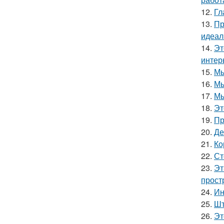
12.
Гл
13.
Пр
идеал
14.
Эт
интер
15.
Мы
16.
Мы
17.
Мы
18.
Эт
19.
Пр
20.
Де
21.
Ко
22.
Ст
23.
Эт
прост
24.
Ин
25.
Шт
26.
Эт