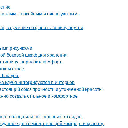
жение.
светлым, спокойным и очень уютным -
ти, за умение создавать тишину внутри
ыми рисунками.
ой боковой шкаф для хранения.
т тишину, порядок и комфорт.
ском стиле.
 фактура.
ка клуба интегрируются в интерьер
астоящий союз прочности и утончённой красоты.
ожно создать стильное и комфортное
 от солнца или посторонних взглядов.
озданное для семьи, ценящей комфорт и красоту.