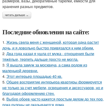
размеров, вазы, декоративные тарелки, емкости для
хранения разных предметов.
читать дальше →
Последние обновления на сайте:
1.
Жизнь свела меня с женщиной, которая одна растит
дочь, и я довольно быстро привязался к ним обеим.
2.
Два года назад я ушла от мужа - отношения были
тяжёлые, терпеть дальше просто не могла.
3.
Я вышла замуж за москвича, а сама родом из
маленькой деревни.
4.
Этот интерьер площадью 40 кв.
5.
Общее восприятие интерьера квартиры формируется
не только за счет мебели, освещения и аксессуаров, но и
благодаря оформлению стен.
6.
Выбор обоев часто кажется простым делом до тех пор,
пока рулоны не оказываются дома.