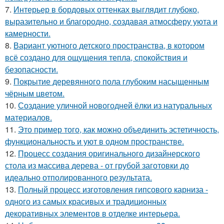
7.
Интерьер в бордовых оттенках выглядит глубоко,
выразительно и благородно, создавая атмосферу уюта и
камерности.
8.
Вариант уютного детского пространства, в котором
всё создано для ощущения тепла, спокойствия и
безопасности.
9.
Покрытие деревянного пола глубоким насыщенным
чёрным цветом.
10.
Создание уличной новогодней ёлки из натуральных
материалов.
11.
Это пример того, как можно объединить эстетичность,
функциональность и уют в одном пространстве.
12.
Процесс создания оригинального дизайнерского
стола из массива дерева - от грубой заготовки до
идеально отполированного результата.
13.
Полный процесс изготовления гипсового карниза -
одного из самых красивых и традиционных
декоративных элементов в отделке интерьера.