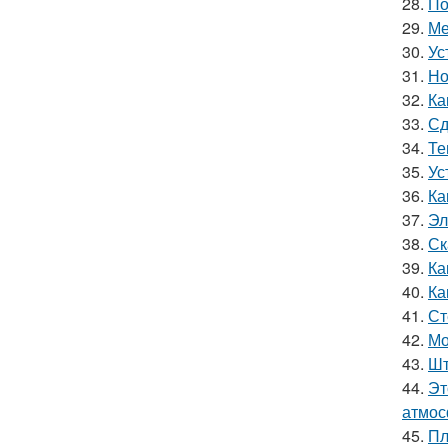
28.
По
29.
Ме
30.
Ус
31.
Но
32.
Ка
33.
Сд
34.
Те
35.
Ус
36.
Ка
37.
Эл
38.
Ск
39.
Ка
40.
Ка
41.
Ст
42.
Мо
43.
Шт
44.
Эт
атмос
45.
Пл