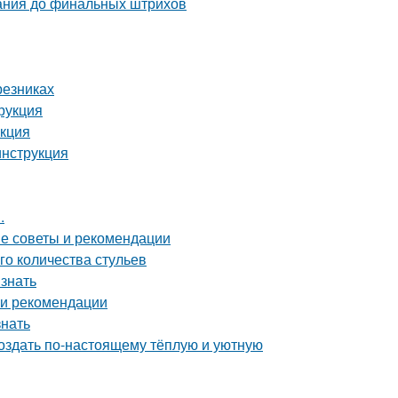
вания до финальных штрихов
резниках
рукция
укция
инструкция
.
ие советы и рекомендации
го количества стульев
 знать
 и рекомендации
знать
создать по-настоящему тёплую и уютную