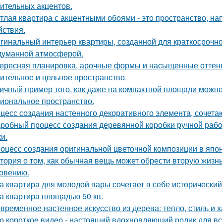
ительных акцентов.
тлая квартира с акцентными обоями - это пространство, н
йствия.
гинальный интерьер квартиры, созданной для краткосрочн
думанной атмосферой.
ересная планировка, арочные формы и насыщенные оттенк
ительное и цельное пространство.
ичный пример того, как даже на компактной площади можно
иональное пространство.
цесс создания настенного декоративного элемента, сочетаю
робный процесс создания деревянной коробки ручной работ
и.
оцесс создания оригинальной цветочной композиции в япон
тория о том, как обычная вещь может обрести вторую жизн
овению.
а квартира для молодой пары сочетает в себе историческ
а квартира площадью 50 кв.
временное настенное искусство из дерева: тепло, стиль и х
о короткое видео - настоящий вдохновляющий ролик для вс