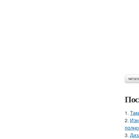
читат
Пос
1.
Так
2.
Изн
полно
3.
Диз