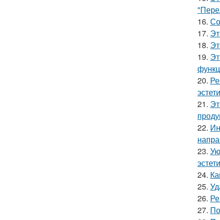
"Пере
16.
Со
17.
Эт
18.
Эт
19.
Эт
функц
20.
Ре
эстети
21.
Эт
проду
22.
Ин
напра
23.
Ую
эстети
24.
Ка
25.
Уд
26.
Ре
27.
По