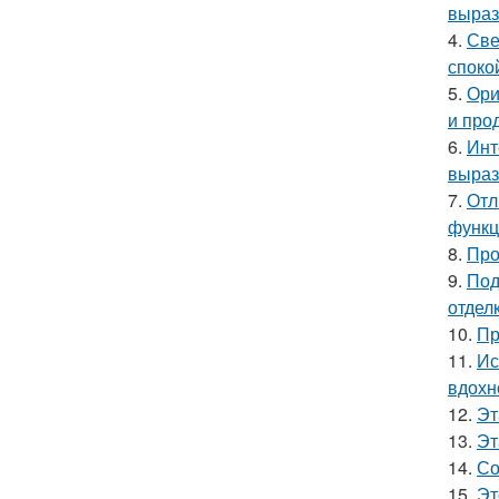
выраз
4.
Све
споко
5.
Ори
и про
6.
Инт
выраз
7.
Отл
функц
8.
Про
9.
Под
отделк
10.
Пр
11.
Ис
вдохн
12.
Эт
13.
Эт
14.
Со
15.
Эт