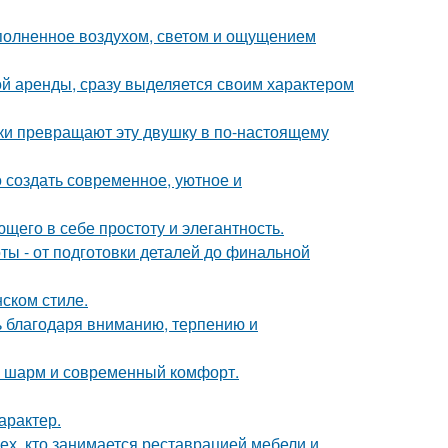
аполненное воздухом, светом и ощущением
ой аренды, сразу выделяется своим характером
и превращают эту двушку в по-настоящему
 создать современное, уютное и
щего в себе простоту и элегантность.
ы - от подготовки деталей до финальной
ском стиле.
ь благодаря вниманию, терпению и
ий шарм и современный комфорт.
арактер.
ех, кто занимается реставрацией мебели и