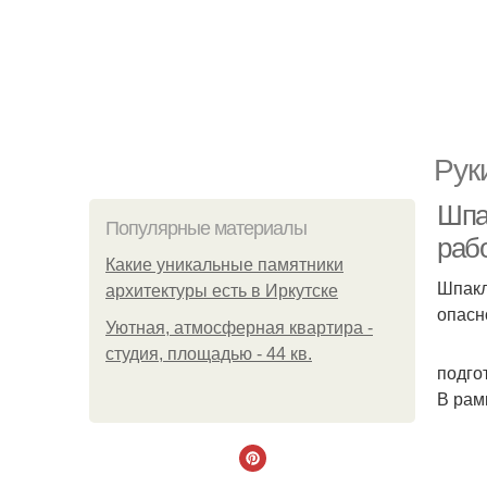
Рук
Шпа
Популярные материалы
раб
Какие уникальные памятники
Шпакл
архитектуры есть в Иркутске
опасн
Уютная, атмосферная квартира -
студия, площадью - 44 кв.
подго
В рам