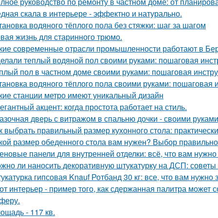
лное руководство по ремонту в частном доме: от планиро
дная скала в интерьере - эффектно и натурально.
тановка водяного тёплого пола без стяжки: шаг за шагом
вая жизнь для старинного трюмо.
кие современные отрасли промышленности работают в Бе
елали теплый водяной пол своими руками: пошаговая инст
плый пол в частном доме своими руками: пошаговая инстр
тановка водяного тёплого пола своими руками: пошаговая 
кие станции метро имеют уникальный дизайн
егантный акцент: когда простота работает на стиль.
азочная дверь с витражом в спальню дочки - своими руками
к выбрать правильный размер кухонного стола: практическ
кой размер обеденного стола вам нужен? Выбор правильно
еновые панели для внутренней отделки: всё, что вам нужно
жно ли наносить декоративную штукатурку на ДСП: советы
укатурка гипсовая Knauf Ротбанд 30 кг: все, что вам нужно 
от интерьер - пример того, как сдержанная палитра может 
феру.
ощадь - 117 кв.