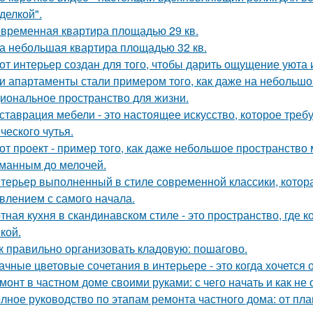
делкой".
временная квартира площадью 29 кв.
а небольшая квартира площадью 32 кв.
от интерьер создан для того, чтобы дарить ощущение уюта 
и апартаменты стали примером того, как даже на небольшо
иональное пространство для жизни.
ставрация мебели - это настоящее искусство, которое требуе
ческого чутья.
от проект - пример того, как даже небольшое пространств
манным до мелочей.
терьер выполненный в стиле современной классики, котор
влением с самого начала.
тная кухня в скандинавском стиле - это пространство, где 
кой.
к правильно организовать кладовую: пошагово.
ачные цветовые сочетания в интерьере - это когда хочется 
монт в частном доме своими руками: с чего начать и как не
лное руководство по этапам ремонта частного дома: от пл