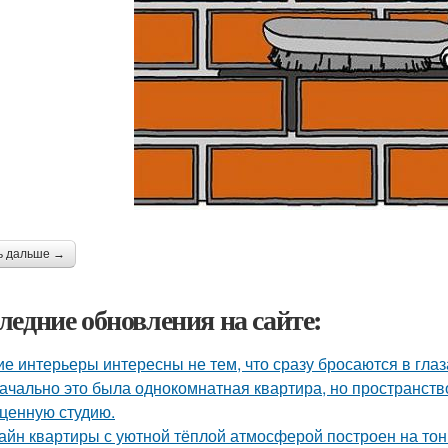
ь дальше →
ледние обновления на сайте:
ие интерьеры интересны не тем, что сразу бросаются в глаза
ачально это была однокомнатная квартира, но пространств
ценную студию.
айн квартиры с уютной тёплой атмосферой построен на тон