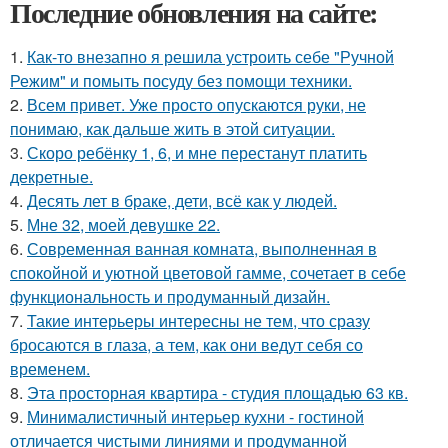
Последние обновления на сайте:
1.
Как-то внезапно я решила устроить себе "Ручной
Режим" и помыть посуду без помощи техники.
2.
Всем привет. Уже просто опускаются руки, не
понимаю, как дальше жить в этой ситуации.
3.
Скоро ребёнку 1, 6, и мне перестанут платить
декретные.
4.
Десять лет в браке, дети, всё как у людей.
5.
Мне 32, моей девушке 22.
6.
Современная ванная комната, выполненная в
спокойной и уютной цветовой гамме, сочетает в себе
функциональность и продуманный дизайн.
7.
Такие интерьеры интересны не тем, что сразу
бросаются в глаза, а тем, как они ведут себя со
временем.
8.
Эта просторная квартира - студия площадью 63 кв.
9.
Минималистичный интерьер кухни - гостиной
отличается чистыми линиями и продуманной