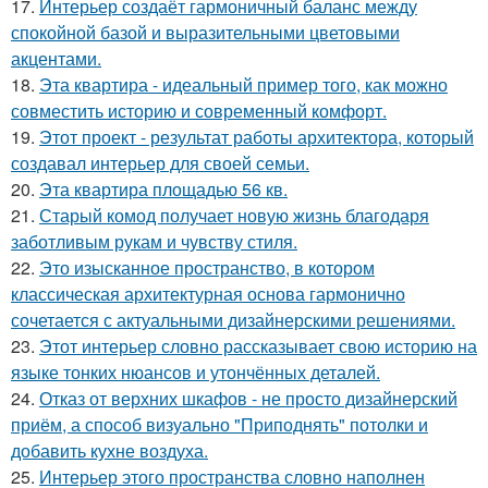
17.
Интерьер создаёт гармоничный баланс между
спокойной базой и выразительными цветовыми
акцентами.
18.
Эта квартира - идеальный пример того, как можно
совместить историю и современный комфорт.
19.
Этот проект - результат работы архитектора, который
создавал интерьер для своей семьи.
20.
Эта квартира площадью 56 кв.
21.
Старый комод получает новую жизнь благодаря
заботливым рукам и чувству стиля.
22.
Это изысканное пространство, в котором
классическая архитектурная основа гармонично
сочетается с актуальными дизайнерскими решениями.
23.
Этот интерьер словно рассказывает свою историю на
языке тонких нюансов и утончённых деталей.
24.
Отказ от верхних шкафов - не просто дизайнерский
приём, а способ визуально "Приподнять" потолки и
добавить кухне воздуха.
25.
Интерьер этого пространства словно наполнен