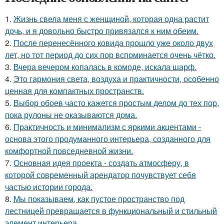
1.
Жизнь свела меня с женщиной, которая одна растит
дочь, и я довольно быстро привязался к ним обеим.
2.
После перенесённого ковида прошло уже около двух
лет, но тот период до сих пор вспоминается очень чётко.
3.
Вчера вечером копалась в комоде, искала шарф.
4.
Это гармония света, воздуха и практичности, особенно
ценная для компактных пространств.
5.
Выбор обоев часто кажется простым делом до тех пор,
пока рулоны не оказываются дома.
6.
Практичность и минимализм с яркими акцентами -
основа этого продуманного интерьера, созданного для
комфортной повседневной жизни.
7.
Основная идея проекта - создать атмосферу, в
которой современный арендатор почувствует себя
частью истории города.
8.
Мы показываем, как пустое пространство под
лестницей превращается в функциональный и стильный
элемент интерьера.