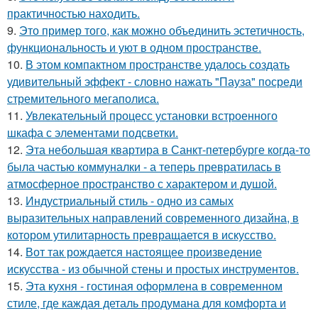
практичностью находить.
9.
Это пример того, как можно объединить эстетичность,
функциональность и уют в одном пространстве.
10.
В этом компактном пространстве удалось создать
удивительный эффект - словно нажать "Пауза" посреди
стремительного мегаполиса.
11.
Увлекательный процесс установки встроенного
шкафа с элементами подсветки.
12.
Эта небольшая квартира в Санкт-петербурге когда-то
была частью коммуналки - а теперь превратилась в
атмосферное пространство с характером и душой.
13.
Индустриальный стиль - одно из самых
выразительных направлений современного дизайна, в
котором утилитарность превращается в искусство.
14.
Вот так рождается настоящее произведение
искусства - из обычной стены и простых инструментов.
15.
Эта кухня - гостиная оформлена в современном
стиле, где каждая деталь продумана для комфорта и