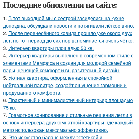
Последние обновления на сайте:
1.
В тот выходной мы с сестрой засиделись на кухне
допоздна, обсуждали новости и потягивали лёгкое вино.
2.
После перенесённого ковида прошло уже около двух
лет, но тот период до сих пор вспоминается очень чётко.
3.
Интерьер квартиры площадью 50 кв.
4.
Интерьер квартиры выполнен в современном стиле с
элементами Мемфиса и создан для молодой семейной
пары, ценящей комфорт и выразительный дизайн.
5.
Уютная квартира, оформленная в спокойной
нейтральной палитре, создаёт ощущение гармонии и
продуманного комфорта.
6.
Практичный и минималистичный интерьер площадью
75 кв.
7.
Грамотное зонирование и стильные решения легли в
основу интерьера двухкомнатной квартиры, где каждый
метр использован максимально эффективно.
8.
Это искусство баланс между эстетикой и